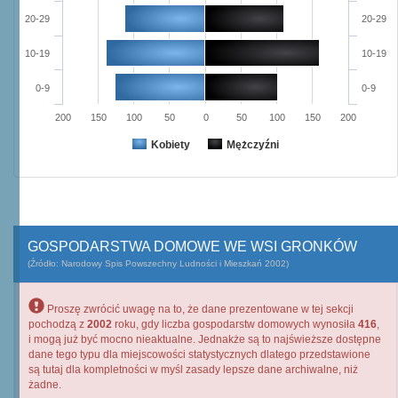
20-29
20-29
10-19
10-19
0-9
0-9
200
150
100
50
0
50
100
150
200
Kobiety
Mężczyźni
GOSPODARSTWA DOMOWE WE WSI GRONKÓW
(Źródło: Narodowy Spis Powszechny Ludności i Mieszkań 2002)
Proszę zwrócić uwagę na to, że dane prezentowane w tej sekcji
pochodzą z
2002
roku, gdy liczba gospodarstw domowych wynosiła
416
,
i mogą już być mocno nieaktualne. Jednakże są to najświeższe dostępne
dane tego typu dla miejscowości statystycznych dlatego przedstawione
są tutaj dla kompletności w myśl zasady lepsze dane archiwalne, niż
żadne.