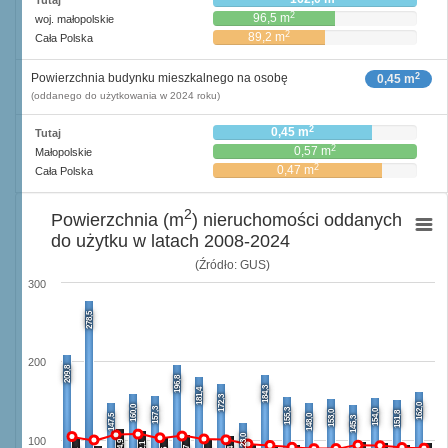
Tutaj
2
96,5 m
woj. małopolskie
2
89,2 m
Cała Polska
2
Powierzchnia budynku mieszkalnego na osobę
0,45 m
(oddanego do użytkowania w 2024 roku)
2
0,45 m
Tutaj
2
0,57 m
Małopolskie
2
0,47 m
Cała Polska
2
Powierzchnia (m
) nieruchomości oddanych
do użytku w latach 2008-2024
(Źródło: GUS)
300
278,5
200
209,8
196,8
184,3
181,4
172,3
162,0
160,0
157,3
155,3
154,0
153,0
151,8
147,5
148,0
145,3
123,0
100
114,9