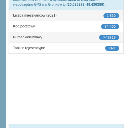
współrzędne GPS wsi Gronków to
(20.085278, 49.436389)
.
Liczba mieszkańców (2021)
1 810
Kod pocztowy
34-400
Numer kierunkowy
(+48) 18
Tablice rejestracyjne
KNT