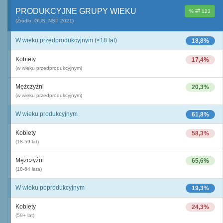
PRODUKCYJNE GRUPY WIEKU
%
123
(Źródło: GUS, NSP 2021)
W wieku przedprodukcyjnym (<18 lat)
18,8%
Kobiety
17,4%
(w wieku przedprodukcyjnym)
Mężczyźni
20,3%
(w wieku przedprodukcyjnym)
W wieku produkcyjnym
61,8%
Kobiety
58,3%
(18-59 lat)
Mężczyźni
65,6%
(18-64 lata)
W wieku poprodukcyjnym
19,3%
Kobiety
24,3%
(59+ lat)