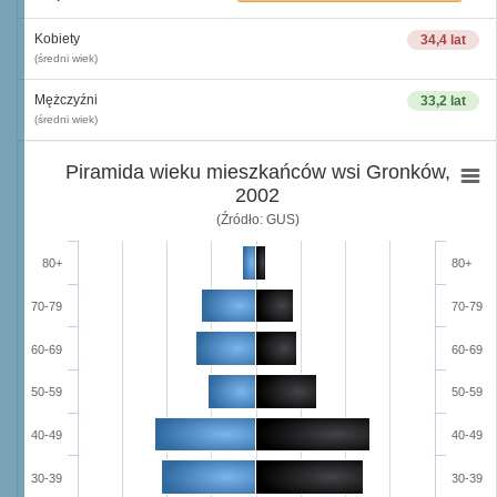
Kobiety
34,4 lat
(średni wiek)
Mężczyźni
33,2 lat
(średni wiek)
Piramida wieku mieszkańców wsi Gronków,
2002
(Źródło: GUS)
80+
80+
70-79
70-79
60-69
60-69
50-59
50-59
40-49
40-49
30-39
30-39