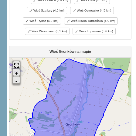
Wieś Leśnica (4,4 km)
Wieś Groń (4,5 km)
Ostrowskiem, a dwa na Cle (in Theloneo), młyny i karczmy, z których
łanów jednego, czasem dwóch, z Cła jednego człowieka na
Wieś Szaflary (4,5 km)
Wieś Ostrowsko (4,5 km)
wyprawę wojenną posyłać ma. We wtórym dyplomie lokacyjnym z
18 czerwca 1346 r. przez króla Kazimierza niejakiemu Dytrychowi
Wieś Trybsz (4,9 km)
Wieś Białka Tatrzańska (4,9 km)
danym, wyraźnie powiedziano, że tenże Dytrych w pierwotnem
mieście miał wójtowstwo, a w Starem Cle sołtystwo. W Starem Cle
Wieś Waksmund (5,1 km)
Wieś Łopuszna (5,6 km)
istniał także już na początku XIV w. kościół parafialny, skoro jako
pisarza dyplomu, w r. 1327 w Nowymtargu spisanego, wymieniono
Macieja plebana z Cła. W dyplomie z 1 września 1338 r.,
potwierdzonym 14 września 1339 r., między świadkami wymieniony
Wieś Gronków na mapie
jest Gunter, sołtys z Starego Cła. Z dyplomów erekcyjnych
Nowegotargu widać, że Stare Cło czyli Gronków należał do Nowego
targu. Kiedy nazwa 8tarego Cła ustąpiła miejsca nazwie Gronkowa,
niewiadomo, ani też kiedy kościół parafialny w Starem Cle zaginął.
Musiały jednak tak wieś, jak kościół ze szczętem zniknąć, skoro
1596 r. wieś Gronków nazwano nowozałożoną. Mogło się to stać
podczas wojen husyckich. (Ob. Br. Gustawicza „Wycieczka w
Czorsztyńskie". Warszawa, 1881). W lustracyi z r. 1636 czytamy, że
wieś tę zasadził na gruntach miejskich Jan Sienieński, starosta
czorsztyński, w latach 1580—1596. Była o to sprawa Nowotarżan z
nim; po nim z Mniszkiem, starostą osieckim; r. 1636 z posiadaczem
ówczesnym Andrzejem Czarneckim, burgrabią krakowskim,
dworzaninem królewskim. Podatku rozmaitego płacono złp. 365 gr.
14.