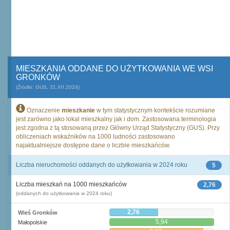
MIESZKANIA ODDANE DO UŻYTKOWANIA WE WSI
GRONKÓW
(Źródło: GUS, 31.XII.2024)
Oznaczenie
mieszkanie
w tym statystycznym kontekście rozumiane
jest zarówno jako lokal mieszkalny jak i dom. Zastosowana terminologia
jest zgodna z tą stosowaną przez Główny Urząd Statystyczny (GUS). Przy
obliczeniach wskaźników na 1000 ludności zastosowano
najaktualniejsze dostępne dane o liczbie mieszkańców.
Liczba nieruchomości oddanych do użytkowania w 2024 roku
5
Liczba mieszkań na 1000 mieszkańców
2,76
(oddanych do użytkowania w 2024 roku)
2,76
Wieś Gronków
5,94
Małopolskie