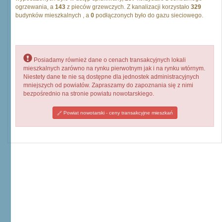
ogrzewania, a
143
z pieców grzewczych. Z kanalizacji korzystało
329
budynków mieszkalnych , a
0
podłączonych było do gazu sieciowego.
Posiadamy również dane o cenach transakcyjnych lokali
mieszkalnych zarówno na rynku pierwotnym jak i na rynku wtórnym.
Niestety dane te nie są dostępne dla jednostek administracyjnych
mniejszych od powiatów. Zapraszamy do zapoznania się z nimi
bezpośrednio na stronie powiatu nowotarskiego.
Powiat nowotarski - ceny transakcyjne mieszkań