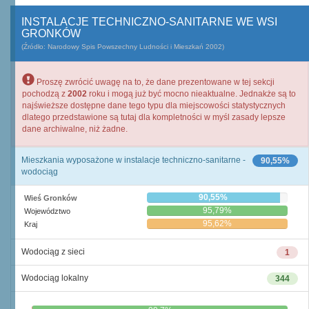
INSTALACJE TECHNICZNO-SANITARNE WE WSI
GRONKÓW
(Źródło: Narodowy Spis Powszechny Ludności i Mieszkań 2002)
Proszę zwrócić uwagę na to, że dane prezentowane w tej sekcji
pochodzą z
2002
roku i mogą już być mocno nieaktualne. Jednakże są to
najświeższe dostępne dane tego typu dla miejscowości statystycznych
dlatego przedstawione są tutaj dla kompletności w myśl zasady lepsze
dane archiwalne, niż żadne.
Mieszkania wyposażone w instalacje techniczno-sanitarne -
90,55%
wodociąg
90,55%
Wieś Gronków
95,79%
Województwo
95,62%
Kraj
Wodociąg z sieci
1
Wodociąg lokalny
344