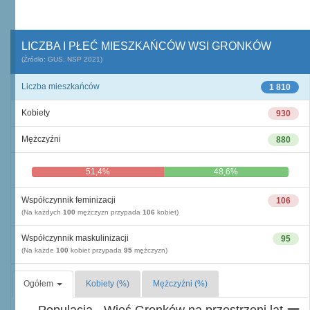
LICZBA I PŁEĆ MIESZKAŃCÓW WSI GRONKÓW
(Źródło: GUS, NSP 2021)
Liczba mieszkańców
1 810
Kobiety
930
Mężczyźni
880
51,4%
48,6%
Współczynnik feminizacji
106
(Na każdych
100
mężczyzn przypada
106
kobiet)
Współczynnik maskulinizacji
95
(Na każde
100
kobiet przypada
95
mężczyzn)
Ogółem
Kobiety (%)
Mężczyźni (%)