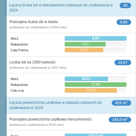
Łączna liczba izb w mieszkaniach oddanych do użytkowania w
30
2024
Przeciętna liczba izb w lokalu
6,00
(oddanego do użytkowania w 2024 roku)
6,00
Wieś
3,97
Małopolskie
3,74
Cała Polska
Liczba izb na 1000 ludności
16,57
(oddanych do użytkowania w 2024 roku)
16,57
Wieś
23,60
Małopolskie
19,95
Cały kraj
2
Łączna powierzchnia użytkowa w lokalach oddanych do
810 m
użytkowania w 2024
2
Przeciętna powierzchnia użytkowa nieruchomości
162,0 m
(oddanej do użytkowania w 2024 roku)
2
162,0 m