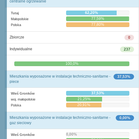
centralne ogrzewanie
62,20%
Tutaj
77,59%
Małopolskie
77,80%
Polska
Zbiorcze
0
Indywidualne
237
0,0%
100,0%
Mieszkania wyposażone w instalacje techniczno-sanitarne -
37,53%
piece
37,53%
Wieś Gronków
21,25%
woj. małopolskie
20,91%
Polska
Mieszkania wyposażone w instalacje techniczno-sanitarne -
0,00%
gaz sieciowy
0,00%
Wieś Gronków