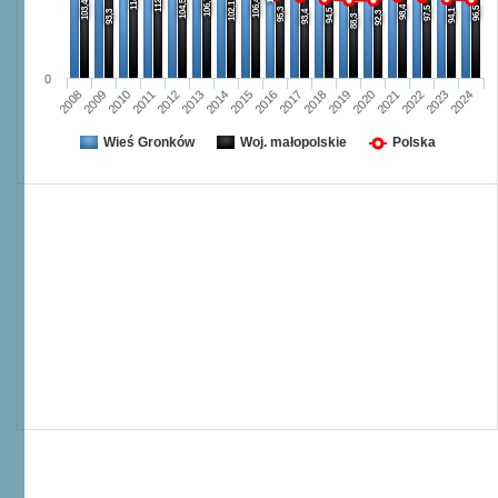
112,1
106,7
106,4
104,5
103,4
102,1
98,4
97,5
96,5
95,3
94,5
94,1
93,3
93,4
92,3
88,3
0
2008
2009
2010
2011
2012
2013
2014
2015
2016
2017
2018
2019
2020
2021
2022
2023
2024
Wieś Gronków
Woj. małopolskie
Polska