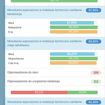
0,3%
99,7%
Mieszkania wyposażone w instalacje techniczno-sanitarne -
87,50%
kanalizacja
87,50%
Wieś
95,06%
Małopolskie
94,20%
Kraj
Mieszkania wyposażone w instalacje techniczno-sanitarne -
84,25%
ustęp spłukiwany
84,25%
Wieś
90,13%
Województwo
88,08%
Cały kraj
Odprowadzenie do sieci
209
Odprowadzenie do urządzenia lokalnego
112
65,1%
34,9%
Mieszkania wyposażone w instalacje techniczno-sanitarne -
62,20%