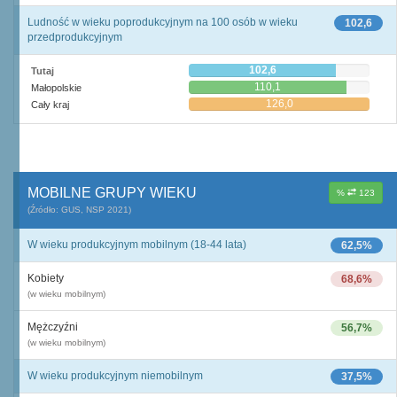
Ludność w wieku poprodukcyjnym na 100 osób w wieku
102,6
przedprodukcyjnym
102,6
Tutaj
110,1
Małopolskie
126,0
Cały kraj
MOBILNE GRUPY WIEKU
%
123
(Źródło: GUS, NSP 2021)
W wieku produkcyjnym mobilnym (18-44 lata)
62,5%
Kobiety
68,6%
(w wieku mobilnym)
Mężczyźni
56,7%
(w wieku mobilnym)
W wieku produkcyjnym niemobilnym
37,5%