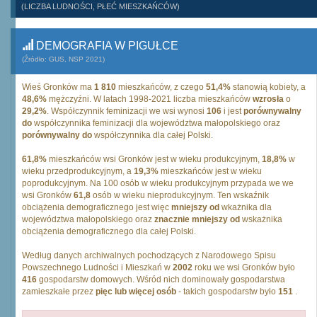
(LICZBA LUDNOŚCI, PŁEĆ MIESZKAŃCÓW)
DEMOGRAFIA W PIGUŁCE
(Źródło: GUS, NSP 2021)
Wieś Gronków ma
1 810
mieszkańców, z czego
51,4%
stanowią kobiety, a
48,6%
mężczyźni. W latach 1998-2021 liczba mieszkańców
wzrosła
o
29,2%
. Współczynnik feminizacji we wsi wynosi
106
i jest
porównywalny
do
współczynnika feminizacji dla województwa małopolskiego oraz
porównywalny do
współczynnika dla całej Polski.
61,8%
mieszkańców wsi Gronków jest w wieku produkcyjnym,
18,8%
w
wieku przedprodukcyjnym, a
19,3%
mieszkańców jest w wieku
poprodukcyjnym. Na 100 osób w wieku produkcyjnym przypada we we
wsi Gronków
61,8
osób w wieku nieprodukcyjnym. Ten wskaźnik
obciążenia demograficznego jest więc
mniejszy od
wkażnika dla
województwa małopolskiego oraz
znacznie mniejszy od
wskażnika
obciążenia demograficznego dla całej Polski.
Według danych archiwalnych pochodzących z Narodowego Spisu
Powszechnego Ludności i Mieszkań w
2002
roku we wsi Gronków było
416
gospodarstw domowych. Wśród nich dominowały gospodarstwa
zamieszkałe przez
pięc lub więcej osób
- takich gospodarstw było
151
.