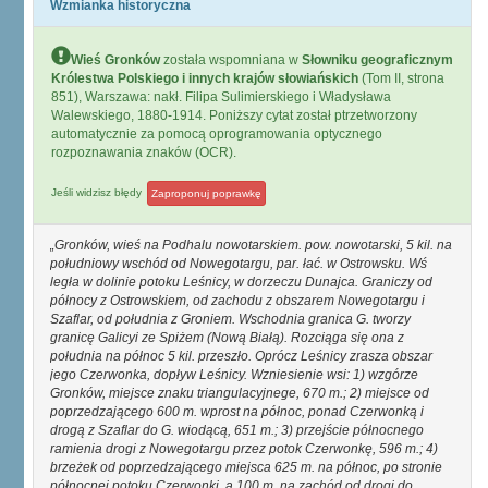
Wzmianka historyczna
Wieś Gronków
została wspomniana w
Słowniku geograficznym
Królestwa Polskiego i innych krajów słowiańskich
(Tom II, strona
851), Warszawa: nakł. Filipa Sulimierskiego i Władysława
Walewskiego, 1880-1914. Poniższy cytat został ptrzetworzony
automatycznie za pomocą oprogramowania optycznego
rozpoznawania znaków (OCR).
Jeśli widzisz błędy
Zaproponuj poprawkę
Gronków, wieś na Podhalu nowotarskiem. pow. nowotarski, 5 kil. na
południowy wschód od Nowegotargu, par. łać. w Ostrowsku. Wś
legła w dolinie potoku Leśnicy, w dorzeczu Dunajca. Graniczy od
północy z Ostrowskiem, od zachodu z obszarem Nowegotargu i
Szaflar, od południa z Groniem. Wschodnia granica G. tworzy
granicę Galicyi ze Spiżem (Nową Białą). Rozciąga się ona z
południa na północ 5 kil. przeszło. Oprócz Leśnicy zrasza obszar
jego Czerwonka, dopływ Leśnicy. Wzniesienie wsi: 1) wzgórze
Gronków, miejsce znaku triangulacyjnege, 670 m.; 2) miejsce od
poprzedzającego 600 m. wprost na północ, ponad Czerwonką i
drogą z Szaflar do G. wiodącą, 651 m.; 3) przejście północnego
ramienia drogi z Nowegotargu przez potok Czerwonkę, 596 m.; 4)
brzeżek od poprzedzającego miejsca 625 m. na północ, po stronie
północnej potoku Czerwonki, a 100 m. na zachód od drogi do