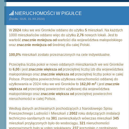
NIERUCHOMOŚCI W PIGUŁCE
(Źródło: GUS, 31.XII.2024)
W
2024
roku we wsi Gronków oddano do użytku
5
mieszkań. Na każdych
1000 mieszkańców oddano więc do użytku
2,76
nowych lokali. Jest to
wartość
znacznie mniejsza od
wartości dla województwa małopolskiego
oraz
znacznie mniejsza od
średniej dla całej Polski.
100,0%
mieszkań zostało przeznaczonych na cele indywidualne.
Przeciętna liczba pokoi w nowo oddanych mieszkaniach we wsi Gronków
to
6,00
i jest
znacznie większa od
przeciętnej liczby izb dla województwa
małopolskiego oraz
znacznie większa od
przeciętnej liczby pokoi w całej
Polsce. Przeciętna powierzchnia użytkowa nieruchomości oddanej do
2
użytkowania w 2024 roku we wsi Gronków to
162,00 m
i jest
znacznie
większa od
przeciętnej powierzchni użytkowej dla województwa
małopolskiego oraz
znacznie większa od
przeciętnej powierzchni
nieruchomości w całej Polsce.
Według danych archiwalnych pochodzących z Narodowego Spisu
Powszechnego Ludności i Mieszkań z
2002
roku dotyczących instalacji
techniczno-sanitarnych na
381
zamieszkałych wówczas mieszkań
345
mieszkań przyłączonych było do wodociągu,
321
nieruchomości
wyposażonych było w ustęp spłukiwany,
237
korzystało z centralnego