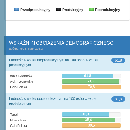
Przedprodukcyjny
Produkcyjny
Poprodukcyjny
WSKAŹNIKI OBCIĄŻENIA DEMOGRAFICZNEGO
(Źródło: GUS, NSP 2021)
Ludność w wieku nieprodukcyjnym na 100 osób w wieku
61,8
produkcyjnym
61,8
Wieś Gronków
68,0
woj. małopolskie
70,8
Cała Polska
Ludność w wieku poprodukcyjnym na 100 osób w wieku
31,3
produkcyjnym
31,3
Tutaj
35,6
Małopolskie
39,5
Cała Polska