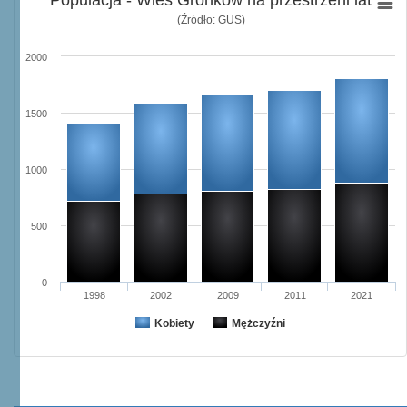
Populacja - Wieś Gronków na przestrzeni lat
(Źródło: GUS)
2000
1500
1000
500
0
1998
2002
2009
2011
2021
Kobiety
Mężczyźni