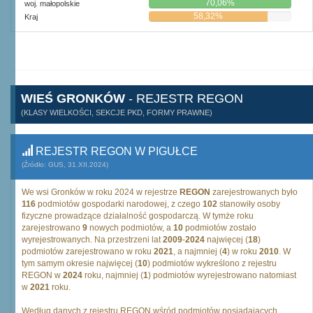
70,06%
woj. małopolskie
58,32%
Kraj
WIEŚ GRONKÓW
- REJESTR REGON
(KLASY WIELKOŚCI, SEKCJE PKD, FORMY PRAWNE)
REJESTR REGON W PIGUŁCE
(Źródło: GUS, 31.XII.2024)
We wsi Gronków w roku 2024 w rejestrze
REGON
zarejestrowanych było
116
podmiotów gospodarki narodowej, z czego
102
stanowiły osoby
fizyczne prowadzące działalność gospodarczą. W tymże roku
zarejestrowano
9
nowych podmiotów, a
10
podmiotów zostało
wyrejestrowanych. Na przestrzeni lat
2009
-
2024
najwięcej (
18
)
podmiotów zarejestrowano w roku
2021
, a najmniej (
4
) w roku
2010
. W
tym samym okresie najwięcej (
10
) podmiotów wykreślono z rejestru
REGON w
2024
roku, najmniej (
1
) podmiotów wyrejestrowano natomiast
w
2021
roku.
Według danych z rejestru REGON wśród podmiotów posiadających