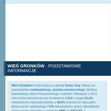
WIEŚ GRONKÓW
- PODSTAWOWE
INFORMACJE
Wieś Gronków
to wieś leżąca w gminie
Nowy Targ
. Należy do
województwa
małopolskiego
,
powiatu nowotarskiego
. Według
Narodowego Spisu Powszechnego Ludności i Mieszkań z 2021
roku liczba ludności we wsi Gronków to
1 810
z czego
51,4%
mieszkańców stanowią kobiety, a
48,6%
ludności to mężczyźni.
Miejscowość zamieszkuje
7,5%
mieszkańców gminy. Identyfikator
miejscowości Gronków w systemie
SIMC
to
0457165
, a