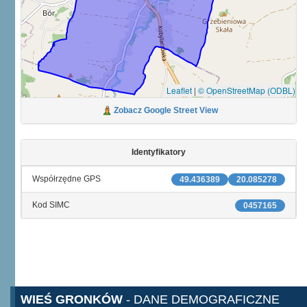
Leaflet
|
© OpenStreetMap (ODBL)
Zobacz Google Street View
Identyfikatory
Współrzędne GPS
49.436389
20.085278
Kod SIMC
0457165
WIEŚ GRONKÓW
- DANE DEMOGRAFICZNE