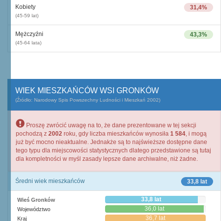
Kobiety
31,4%
(45-59 lat)
Mężczyźni
43,3%
(45-64 lata)
WIEK MIESZKAŃCÓW WSI GRONKÓW
(Źródło: Narodowy Spis Powszechny Ludności i Mieszkań 2002)
Proszę zwrócić uwagę na to, że dane prezentowane w tej sekcji
pochodzą z
2002
roku, gdy liczba mieszkańców wynosiła
1 584
, i mogą
już być mocno nieaktualne. Jednakże są to najświeższe dostępne dane
tego typu dla miejscowości statystycznych dlatego przedstawione są tutaj
dla kompletności w myśl zasady lepsze dane archiwalne, niż żadne.
Średni wiek mieszkańców
33,8 lat
33,8 lat
Wieś Gronków
36,0 lat
Województwo
36,7 lat
Kraj