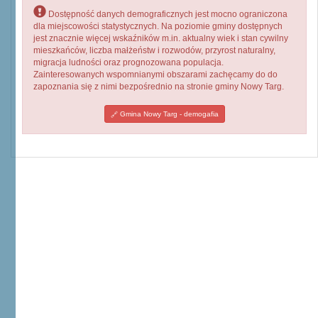
Dostępność danych demograficznych jest mocno ograniczona
dla miejscowości statystycznych. Na poziomie gminy dostępnych
jest znacznie więcej wskaźników m.in. aktualny wiek i stan cywilny
mieszkańców, liczba małżeństw i rozwodów, przyrost naturalny,
migracja ludności oraz prognozowana populacja.
Zainteresowanych wspomnianymi obszarami zachęcamy do do
zapoznania się z nimi bezpośrednio na stronie gminy Nowy Targ.
Gmina Nowy Targ - demogafia