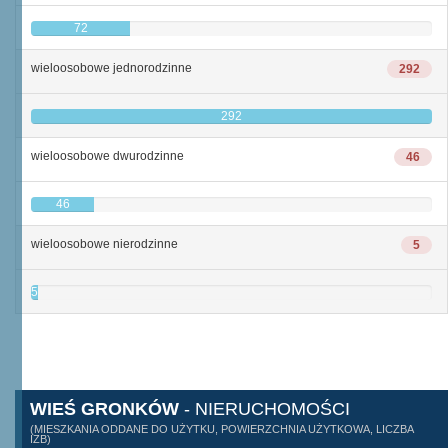
72
wieloosobowe jednorodzinne
292
292
wieloosobowe dwurodzinne
46
46
wieloosobowe nierodzinne
5
5
WIEŚ GRONKÓW
- NIERUCHOMOŚCI
(MIESZKANIA ODDANE DO UŻYTKU, POWIERZCHNIA UŻYTKOWA, LICZBA
IZB)