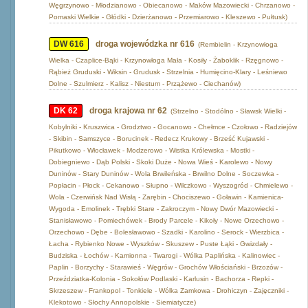
Węgrzynowo - Młodzianowo - Obiecanowo - Maków Mazowiecki - Chrzanowo -
Pomaski Wielkie - Głódki - Dzierżanowo - Przemiarowo - Kleszewo - Pułtusk)
DW 616
droga wojewódzka nr 616
(Rembielin - Krzynowłoga
Wielka - Czaplice-Bąki - Krzynowłoga Mała - Kosiły - Żaboklik - Rzęgnowo -
Rąbież Gruduski - Wiksin - Grudusk - Strzelnia - Humięcino-Klary - Leśniewo
Dolne - Szulmierz - Kalisz - Niestum - Przążewo - Ciechanów)
DK 62
droga krajowa nr 62
(Strzelno - Stodólno - Sławsk Wielki -
Kobylniki - Kruszwica - Grodztwo - Gocanowo - Chełmce - Czołowo - Radziejów
- Skibin - Samszyce - Borucinek - Redecz Krukowy - Brześć Kujawski -
Pikutkowo - Włocławek - Modzerowo - Wistka Królewska - Mostki -
Dobiegniewo - Dąb Polski - Skoki Duże - Nowa Wieś - Karolewo - Nowy
Duninów - Stary Duninów - Wola Brwileńska - Brwilno Dolne - Soczewka -
Popłacin - Płock - Cekanowo - Słupno - Wilczkowo - Wyszogród - Chmielewo -
Wola - Czerwińsk Nad Wisłą - Zarębin - Chociszewo - Goławin - Kamienica-
Wygoda - Emolinek - Trębki Stare - Zakroczym - Nowy Dwór Mazowiecki -
Stanisławowo - Pomiechówek - Brody Parcele - Kikoły - Nowe Orzechowo -
Orzechowo - Dębe - Bolesławowo - Szadki - Karolino - Serock - Wierzbica -
Łacha - Rybienko Nowe - Wyszków - Skuszew - Puste Łąki - Gwizdały -
Budziska - Łochów - Kamionna - Twarogi - Wólka Paplińska - Kalinowiec -
Paplin - Borzychy - Starawieś - Węgrów - Grochów Włościański - Brzozów -
Przeździatka-Kolonia - Sokołów Podlaski - Karlusin - Bachorza - Repki -
Skrzeszew - Frankopol - Tonkiele - Wólka Zamkowa - Drohiczyn - Zajęczniki -
Klekotowo - Słochy Annopolskie - Siemiatycze)