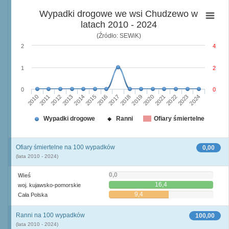
Wypadki drogowe we wsi Chudzewo w
latach 2010 - 2024
(Źródło: SEWiK)
2
4
1
2
0
0
2010
2015
2020
2013
2018
2023
2011
2016
2021
2014
2019
2024
2012
2017
2022
Wypadki drogowe
Ranni
Ofiary śmiertelne
Ofiary śmiertelne na 100 wypadków
0,00
(lata 2010 - 2024)
0,0
Wieś
16,4
woj. kujawsko-pomorskie
9,4
Cała Polska
Ranni na 100 wypadków
100,00
(lata 2010 - 2024)