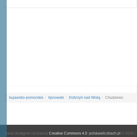
kujawsko-pomorskie
lipnowski
Dobrzyń nad Wisłą
Chudzewo
Dane dostępne na licencji
Creative Commons 4.0
.
polskawliczbach.pl
© 2026 |