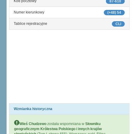
Kod pocztowy
87-610
Numer kierunkowy
(+48) 54
Tablice rejestracyjne
CLI
Wzmianka historyczna
Wieś Chudzewo
została wspomniana w
Słowniku
geograficznym Królestwa Polskiego i innych krajów