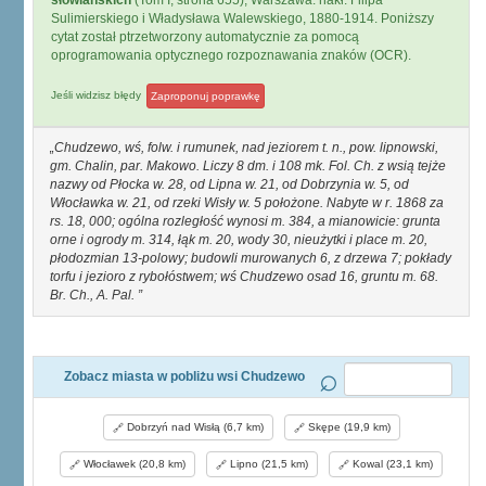
słowiańskich
(Tom I, strona 655), Warszawa: nakł. Filipa
Sulimierskiego i Władysława Walewskiego, 1880-1914. Poniższy
cytat został ptrzetworzony automatycznie za pomocą
oprogramowania optycznego rozpoznawania znaków (OCR).
Jeśli widzisz błędy
Zaproponuj poprawkę
Chudzewo, wś, folw. i rumunek, nad jeziorem t. n., pow. lipnowski,
gm. Chalin, par. Makowo. Liczy 8 dm. i 108 mk. Fol. Ch. z wsią tejże
nazwy od Płocka w. 28, od Lipna w. 21, od Dobrzynia w. 5, od
Włocławka w. 21, od rzeki Wisły w. 5 położone. Nabyte w r. 1868 za
rs. 18, 000; ogólna rozległość wynosi m. 384, a mianowicie: grunta
orne i ogrody m. 314, łąk m. 20, wody 30, nieużytki i place m. 20,
płodozmian 13-polowy; budowli murowanych 6, z drzewa 7; pokłady
torfu i jezioro z rybołóstwem; wś Chudzewo osad 16, gruntu m. 68.
Br. Ch., A. Pal.
Zobacz miasta w pobliżu wsi Chudzewo
Dobrzyń nad Wisłą (6,7 km)
Skępe (19,9 km)
Włocławek (20,8 km)
Lipno (21,5 km)
Kowal (23,1 km)