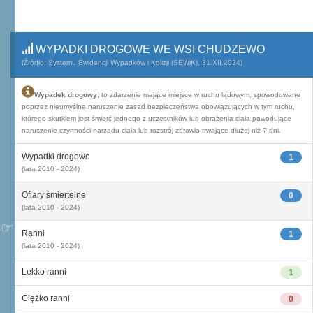
WYPADKI DROGOWE WE WSI CHUDZEWO
(Źródło: Systemu Ewidencji Wypadków i Kolizji (SEWiK), 31.XII.2024)
Wypadek drogowy
, to zdarzenie mające miejsce w ruchu lądowym, spowodowane
poprzez nieumyślne naruszenie zasad bezpieczeństwa obowiązujących w tym ruchu,
którego skutkiem jest śmierć jednego z uczestników lub obrażenia ciała powodujące
naruszenie czynności narządu ciała lub rozstrój zdrowia trwające dłużej niż 7 dni.
Wypadki drogowe
1
(lata 2010 - 2024)
Ofiary śmiertelne
0
(lata 2010 - 2024)
Ranni
1
(lata 2010 - 2024)
Lekko ranni
1
Ciężko ranni
0