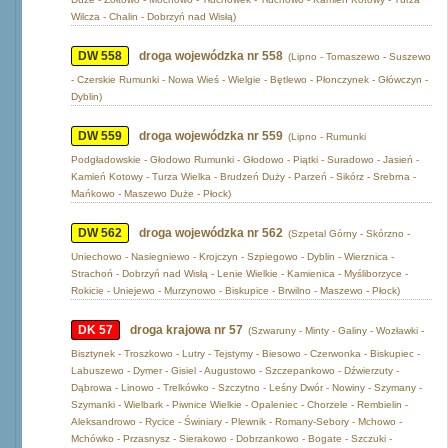
Wilcza - Chalin - Dobrzyń nad Wisłą)
DW 558
droga wojewódzka nr 558
(Lipno - Tomaszewo - Suszewo
- Czerskie Rumunki - Nowa Wieś - Wielgie - Bętlewo - Płonczynek - Główczyn -
Dyblin)
DW 559
droga wojewódzka nr 559
(Lipno - Rumunki
Podgładowskie - Głodowo Rumunki - Głodowo - Piątki - Suradowo - Jasień -
Kamień Kotowy - Turza Wielka - Brudzeń Duży - Parzeń - Sikórz - Srebrna -
Mańkowo - Maszewo Duże - Płock)
DW 562
droga wojewódzka nr 562
(Szpetal Górny - Skórzno -
Uniechowo - Nasiegniewo - Krojczyn - Szpiegowo - Dyblin - Wierznica -
Strachoń - Dobrzyń nad Wisłą - Lenie Wielkie - Kamienica - Myśliborzyce -
Rokicie - Uniejewo - Murzynowo - Biskupice - Brwilno - Maszewo - Płock)
DK 57
droga krajowa nr 57
(Szwaruny - Minty - Galiny - Wozławki -
Bisztynek - Troszkowo - Lutry - Tejstymy - Biesowo - Czerwonka - Biskupiec -
Labuszewo - Dymer - Gisiel - Augustowo - Szczepankowo - Dźwierzuty -
Dąbrowa - Linowo - Trelkówko - Szczytno - Leśny Dwór - Nowiny - Szymany -
Szymanki - Wielbark - Piwnice Wielkie - Opaleniec - Chorzele - Rembielin -
Aleksandrowo - Rycice - Świniary - Plewnik - Romany-Sebory - Mchowo -
Mchówko - Przasnysz - Sierakowo - Dobrzankowo - Bogate - Szczuki -