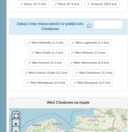
Sierpc (27,5 km)
Płock (27,8 km)
Gostynin (29,6 km)
Zobacz inne miejscowości w pobliżu wsi
Chudzewo
Wieś Mokówko (1,3 km)
Wieś Łagiewniki (1,4 km)
Wieś Chalin (1,4 km)
Wieś Mokowo (1,5 km)
Wieś Kochoń (2,5 km)
Wieś Wierzniczka (2,9 km)
Wieś Kolonia Chalin (3,2 km)
Wieś Skaszewo (3,3 km)
Wieś Michałkowo (3,4 km)
Wieś Ruszkowo (3,5 km)
Wieś Chudzewo na mapie