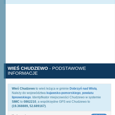
WIEŚ CHUDZEWO
- PODSTAWOWE
INFORMACJE
Wieś Chudzewo
to wieś leżąca w gminie
Dobrzyń nad Wisłą
.
Należy do województwa
kujawsko-pomorskiego
,
powiatu
lipnowskiego
. Identyfikator miejscowości Chudzewo w systemie
SIMC
to
0862210
, a współrzędne GPS wsi Chudzewo to
(19.368889, 52.689167)
.