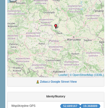
Leaflet
|
© OpenStreetMap (ODBL)
Zobacz Google Street View
Identyfikatory
Współrzędne GPS
52.689167
19.368889