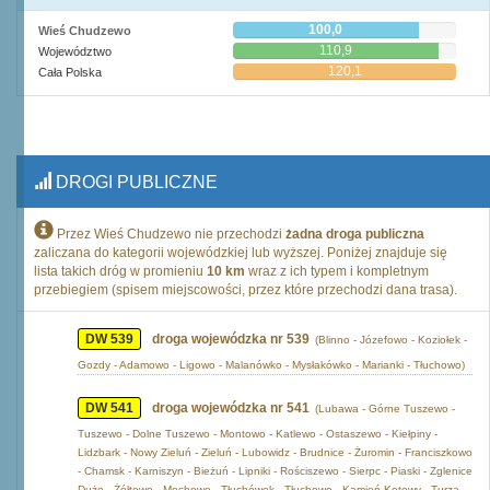
100,0
Wieś Chudzewo
110,9
Województwo
120,1
Cała Polska
DROGI PUBLICZNE
Przez Wieś Chudzewo nie przechodzi
żadna droga publiczna
zaliczana do kategorii wojewódzkiej lub wyższej. Poniżej znajduje się
lista takich dróg w promieniu
10 km
wraz z ich typem i kompletnym
przebiegiem (spisem miejscowości, przez które przechodzi dana trasa).
DW 539
droga wojewódzka nr 539
(Blinno - Józefowo - Koziołek -
Gozdy - Adamowo - Ligowo - Malanówko - Mysłakówko - Marianki - Tłuchowo)
DW 541
droga wojewódzka nr 541
(Lubawa - Górne Tuszewo -
Tuszewo - Dolne Tuszewo - Montowo - Katlewo - Ostaszewo - Kiełpiny -
Lidzbark - Nowy Zieluń - Zieluń - Lubowidz - Brudnice - Żuromin - Franciszkowo
- Chamsk - Karniszyn - Bieżuń - Lipniki - Rościszewo - Sierpc - Piaski - Zglenice
Duże - Żółtowo - Mochowo - Tłuchówek - Tłuchowo - Kamień Kotowy - Turza