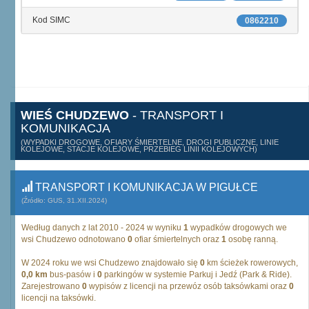
Kod SIMC
0862210
WIEŚ CHUDZEWO
- TRANSPORT I
KOMUNIKACJA
(WYPADKI DROGOWE, OFIARY ŚMIERTELNE, DROGI PUBLICZNE, LINIE
KOLEJOWE, STACJE KOLEJOWE, PRZEBIEG LINII KOLEJOWYCH)
TRANSPORT I KOMUNIKACJA W PIGUŁCE
(Źródło: GUS, 31.XII.2024)
Według danych z lat 2010 - 2024 w wyniku
1
wypadków drogowych we
wsi Chudzewo odnotowano
0
ofiar śmiertelnych oraz
1
osobę ranną.
W 2024 roku we wsi Chudzewo znajdowało się
0
km ścieżek rowerowych,
0,0 km
bus-pasów i
0
parkingów w systemie Parkuj i Jedź (Park & Ride).
Zarejestrowano
0
wypisów z licencji na przewóz osób taksówkami oraz
0
licencji na taksówki.