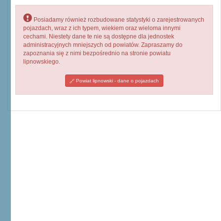
Posiadamy również rozbudowane statystyki o zarejestrowanych
pojazdach, wraz z ich typem, wiekiem oraz wieloma innymi
cechami. Niestety dane te nie są dostępne dla jednostek
administracyjnych mniejszych od powiatów. Zapraszamy do
zapoznania się z nimi bezpośrednio na stronie powiatu
lipnowskiego.
Powiat lipnowski - dane o pojazdach