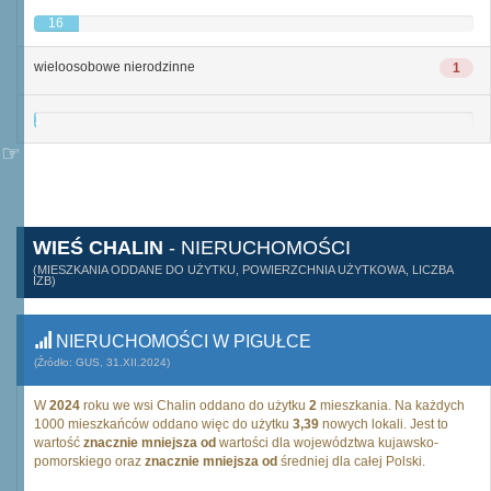
16
wieloosobowe nierodzinne
1
1
WIEŚ CHALIN
- NIERUCHOMOŚCI
(MIESZKANIA ODDANE DO UŻYTKU, POWIERZCHNIA UŻYTKOWA, LICZBA
IZB)
NIERUCHOMOŚCI W PIGUŁCE
(Źródło: GUS, 31.XII.2024)
W
2024
roku we wsi Chalin oddano do użytku
2
mieszkania. Na każdych
1000 mieszkańców oddano więc do użytku
3,39
nowych lokali. Jest to
wartość
znacznie mniejsza od
wartości dla województwa kujawsko-
pomorskiego oraz
znacznie mniejsza od
średniej dla całej Polski.