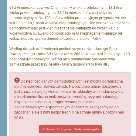
59,5%
mieszkańców wsi Chalin jest w wieku produkcyjnym,
18,1%
w
wieku przedprodukcyjnym, a
22,4%
mieszkańców jest w wieku
poprodukcyjnym. Na 100 osób w wieku produkcyjnym przypada we we
wsi Chalin
68,1
osób w wieku nieprodukcyjnym. Ten wskaźnik obciążenia
demograficznego jest więc
nieznacznie mniejszy od
wkażnika dla
województwa kujawsko-pomorskiego oraz
nieznacznie mniejszy od
wskażnika obciążenia demograficznego dla całej Polski.
Według danych archiwalnych pochodzących z Narodowego Spisu
Powszechnego Ludności i Mieszkań w
2002
roku we wsi Chalin było
213
gospodarstw domowych. Wśród nich dominowały gospodarstwa
zamieszkałe przez
trzy osoby
- takich gospodarstw było
48
.
Dostępność danych demograficznych jest mocno ograniczona
dla miejscowości statystycznych. Na poziomie gminy dostępnych
jest znacznie więcej wskaźników m.in. aktualny wiek i stan cywilny
mieszkańców, liczba małżeństw i rozwodów, przyrost naturalny,
migracja ludności oraz prognozowana populacja.
Zainteresowanych wspomnianymi obszarami zachęcamy do do
zapoznania się z nimi bezpośrednio na stronie gminy Dobrzyń nad
Wisłą.
Gmina Dobrzyń nad Wisłą - demogafia