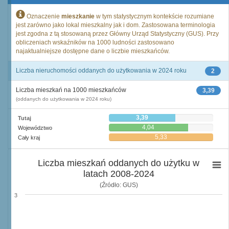
Oznaczenie
mieszkanie
w tym statystycznym kontekście rozumiane
jest zarówno jako lokal mieszkalny jak i dom. Zastosowana terminologia
jest zgodna z tą stosowaną przez Główny Urząd Statystyczny (GUS). Przy
obliczeniach wskaźników na 1000 ludności zastosowano
najaktualniejsze dostępne dane o liczbie mieszkańców.
Liczba nieruchomości oddanych do użytkowania w 2024 roku
2
Liczba mieszkań na 1000 mieszkańców
3,39
(oddanych do użytkowania w 2024 roku)
3,39
Tutaj
4,04
Województwo
5,33
Cały kraj
Liczba mieszkań oddanych do użytku w
latach 2008-2024
(Źródło: GUS)
3