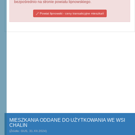
bezpośrednio na stronie powiatu lipnowskiego.
Powiat lipnowski - ceny transakcyjne mieszkań
MIESZKANIA ODDANE DO UŻYTKOWANIA WE WSI
CHALIN
(Źródło: GUS, 31.XII.2024)