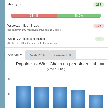
Mężczyźni
287
51,4%
48,6%
Współczynnik feminizacji
106
(Na każdych
100
mężczyzn przypada
106
kobiet)
Współczynnik maskulinizacji
95
(Na każde
100
kobiet przypada
95
mężczyzn)
Ogółem
Kobiety (%)
Mężczyźni (%)
Populacja - Wieś Chalin na przestrzeni lat
(Źródło: GUS)
800
600