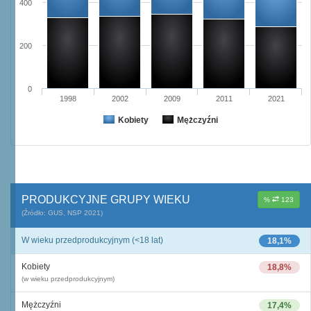
400
200
0
1998
2002
2009
2011
2021
Kobiety
Mężczyźni
PRODUKCYJNE GRUPY WIEKU
%
123
(Źródło: GUS, NSP 2021)
W wieku przedprodukcyjnym (<18 lat)
18,1%
Kobiety
18,8%
(w wieku przedprodukcyjnym)
Mężczyźni
17,4%