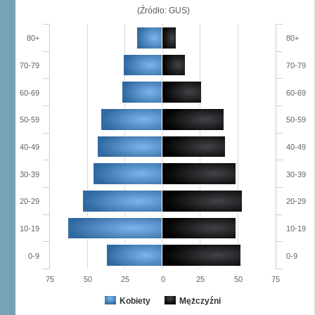
(Źródło: GUS)
80+
80+
70-79
70-79
60-69
60-69
50-59
50-59
40-49
40-49
30-39
30-39
20-29
20-29
10-19
10-19
0-9
0-9
75
50
25
0
25
50
75
Kobiety
Mężczyźni