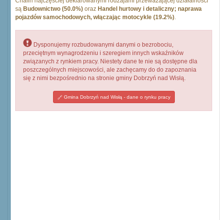
Chalin najczęściej deklarowanymi rodzajami przeważającej działalności
są
Budownictwo (50.0%)
oraz
Handel hurtowy i detaliczny; naprawa
pojazdów samochodowych, włączając motocykle (19.2%)
.
Dysponujemy rozbudowanymi danymi o bezrobociu,
przeciętnym wynagrodzeniu i szeregiem innych wskaźników
związanych z rynkiem pracy. Niestety dane te nie są dostępne dla
poszczególnych miejscowości, ale zachęcamy do do zapoznania
się z nimi bezpośrednio na stronie gminy Dobrzyń nad Wisłą.
Gmina Dobrzyń nad Wisłą - dane o rynku pracy