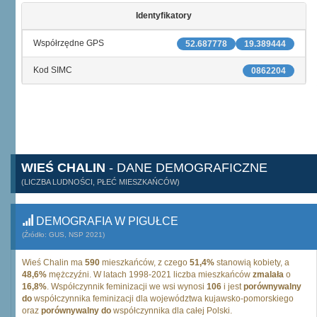
Identyfikatory
Współrzędne GPS
52.687778
19.389444
Kod SIMC
0862204
WIEŚ CHALIN
- DANE DEMOGRAFICZNE
(LICZBA LUDNOŚCI, PŁEĆ MIESZKAŃCÓW)
DEMOGRAFIA W PIGUŁCE
(Źródło: GUS, NSP 2021)
Wieś Chalin ma
590
mieszkańców, z czego
51,4%
stanowią kobiety, a
48,6%
mężczyźni. W latach 1998-2021 liczba mieszkańców
zmalała
o
16,8%
. Współczynnik feminizacji we wsi wynosi
106
i jest
porównywalny
do
współczynnika feminizacji dla województwa kujawsko-pomorskiego
oraz
porównywalny do
współczynnika dla całej Polski.