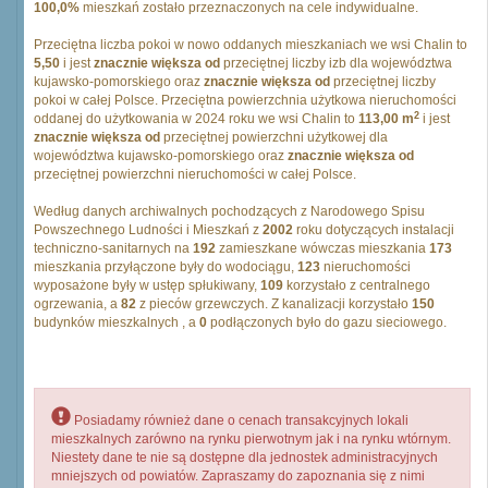
100,0%
mieszkań zostało przeznaczonych na cele indywidualne.
Przeciętna liczba pokoi w nowo oddanych mieszkaniach we wsi Chalin to
5,50
i jest
znacznie większa od
przeciętnej liczby izb dla województwa
kujawsko-pomorskiego oraz
znacznie większa od
przeciętnej liczby
pokoi w całej Polsce. Przeciętna powierzchnia użytkowa nieruchomości
2
oddanej do użytkowania w 2024 roku we wsi Chalin to
113,00 m
i jest
znacznie większa od
przeciętnej powierzchni użytkowej dla
województwa kujawsko-pomorskiego oraz
znacznie większa od
przeciętnej powierzchni nieruchomości w całej Polsce.
Według danych archiwalnych pochodzących z Narodowego Spisu
Powszechnego Ludności i Mieszkań z
2002
roku dotyczących instalacji
techniczno-sanitarnych na
192
zamieszkane wówczas mieszkania
173
mieszkania przyłączone były do wodociągu,
123
nieruchomości
wyposażone były w ustęp spłukiwany,
109
korzystało z centralnego
ogrzewania, a
82
z pieców grzewczych. Z kanalizacji korzystało
150
budynków mieszkalnych , a
0
podłączonych było do gazu sieciowego.
Posiadamy również dane o cenach transakcyjnych lokali
mieszkalnych zarówno na rynku pierwotnym jak i na rynku wtórnym.
Niestety dane te nie są dostępne dla jednostek administracyjnych
mniejszych od powiatów. Zapraszamy do zapoznania się z nimi