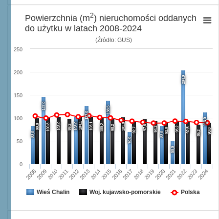
2
Powierzchnia (m
) nieruchomości oddanych
do użytku w latach 2008-2024
(Źródło: GUS)
250
200
204,0
150
147,0
138,5
127,0
100
113,0
104,1
103,0
103,0
103,1
101,8
100,8
99,8
100,2
99,2
98,2
97,6
94,2
95,2
92,7
92,5
92,0
90,8
86,2
83,0
83,0
70,0
50
50,0
0
2008
2009
2010
2011
2012
2013
2014
2015
2016
2017
2018
2019
2020
2021
2022
2023
2024
Wieś Chalin
Woj. kujawsko-pomorskie
Polska