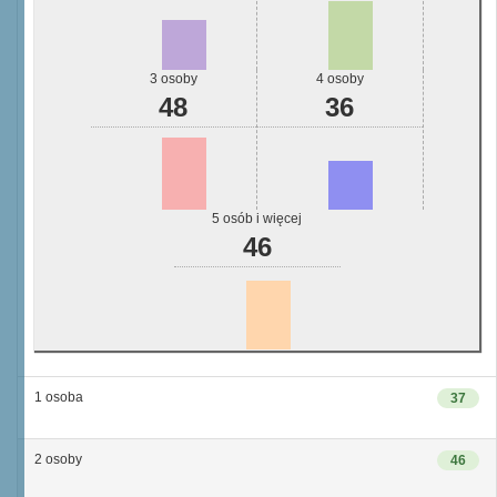
3 osoby
4 osoby
48
36
5 osób i więcej
46
1 osoba
37
2 osoby
46