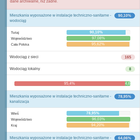
dane archiwalne, niż żadne.
Mieszkania wyposażone w instalacje techniczno-sanitarne -
90,10%
wodociąg
90,10%
Tutaj
97,08%
Województwo
95,62%
Cała Polska
Wodociąg z sieci
165
Wodociąg lokalny
8
95,4%
4,6%
Mieszkania wyposażone w instalacje techniczno-sanitarne -
78,95%
kanalizacja
78,95%
Wieś
96,03%
Województwo
94,20%
Kraj
Mieszkania wyposażone w instalacje techniczno-sanitarne -
64,06%