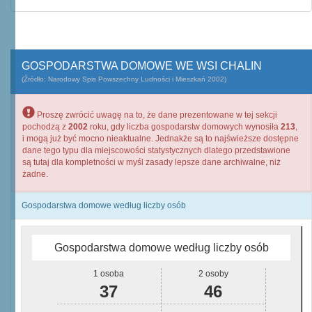
GOSPODARSTWA DOMOWE WE WSI CHALIN
(Źródło: Narodowy Spis Powszechny Ludności i Mieszkań 2002)
Proszę zwrócić uwagę na to, że dane prezentowane w tej sekcji
pochodzą z
2002
roku, gdy liczba gospodarstw domowych wynosiła
213
,
i mogą już być mocno nieaktualne. Jednakże są to najświeższe dostępne
dane tego typu dla miejscowości statystycznych dlatego przedstawione
są tutaj dla kompletności w myśl zasady lepsze dane archiwalne, niż
żadne.
Gospodarstwa domowe według liczby osób
Gospodarstwa domowe według liczby osób
1 osoba
2 osoby
37
46