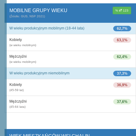
MOBILNE GRUPY WIEKU
%
123
(Źródło: GUS, NSP 2021)
W wieku produkcyjnym mobilnym (18-44 lata)
62,7%
Kobiety
63,1%
(w wieku mobilnym)
Mężczyźni
62,4%
(w wieku mobilnym)
W wieku produkcyjnym niemobilnym
37,3%
Kobiety
36,9%
(45-59 lat)
Mężczyźni
37,6%
(45-64 lata)