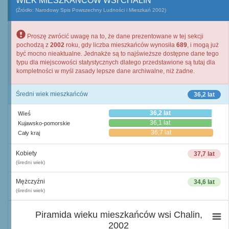
WIEK MIESZKAŃCÓW WSI CHALIN
(Źródło: Narodowy Spis Powszechny Ludności i Mieszkań 2002)
Proszę zwrócić uwagę na to, że dane prezentowane w tej sekcji
pochodzą z
2002
roku, gdy liczba mieszkańców wynosiła
689
, i mogą już
być mocno nieaktualne. Jednakże są to najświeższe dostępne dane tego
typu dla miejscowości statystycznych dlatego przedstawione są tutaj dla
kompletności w myśl zasady lepsze dane archiwalne, niż żadne.
Średni wiek mieszkańców
36,2 lat
36,2 lat
Wieś
36,1 lat
Kujawsko-pomorskie
36,7 lat
Cały kraj
Kobiety
37,7 lat
(średni wiek)
Mężczyźni
34,6 lat
(średni wiek)
Piramida wieku mieszkańców wsi Chalin,
2002