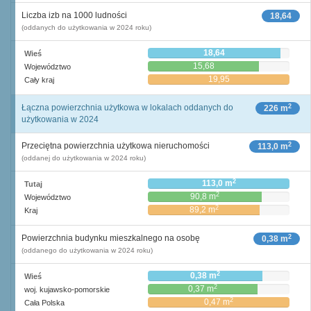
Liczba izb na 1000 ludności
18,64
(oddanych do użytkowania w 2024 roku)
18,64
Wieś
15,68
Województwo
19,95
Cały kraj
2
Łączna powierzchnia użytkowa w lokalach oddanych do
226 m
użytkowania w 2024
2
Przeciętna powierzchnia użytkowa nieruchomości
113,0 m
(oddanej do użytkowania w 2024 roku)
2
113,0 m
Tutaj
2
90,8 m
Województwo
2
89,2 m
Kraj
2
Powierzchnia budynku mieszkalnego na osobę
0,38 m
(oddanego do użytkowania w 2024 roku)
2
0,38 m
Wieś
2
0,37 m
woj. kujawsko-pomorskie
2
0,47 m
Cała Polska