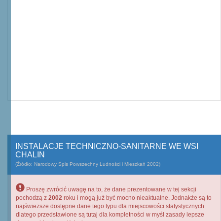
INSTALACJE TECHNICZNO-SANITARNE WE WSI
CHALIN
(Źródło: Narodowy Spis Powszechny Ludności i Mieszkań 2002)
Proszę zwrócić uwagę na to, że dane prezentowane w tej sekcji
pochodzą z
2002
roku i mogą już być mocno nieaktualne. Jednakże są to
najświeższe dostępne dane tego typu dla miejscowości statystycznych
dlatego przedstawione są tutaj dla kompletności w myśl zasady lepsze