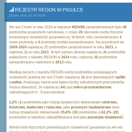
REJESTR REGON W PIGUŁCE
(Źródło: GUS, 31.XII.2024)
We wsi Chalin w roku 2024 w rejestrze
REGON
zarejestrowanych było
45
podmiotów gospodarki narodowej, z czego
26
stanowiły osoby fizyczne
prowadzące działalność gospodarczą. W tymże roku zarejestrowano
2
nowe podmioty, a
4
podmioty zostały wyrejestrowane. Na przestrzeni lat
2009
-
2024
najwięcej (
7
) podmiotów zarejestrowano w roku
2023
, a
najmniej (
1
) w roku
2021
. W tym samym okresie najwięcej (
4
) podmiotów
wykreślono z rejestru REGON w
2024
roku, najmniej (
0
) podmiotów
wyrejestrowano natomiast w
2013
roku.
Według danych z rejestru REGON wśród podmiotów posiadających
osobowość prawną we wsi Chalin najwięcej (
4
) jest stanowiących
spólki
cywilne
. Analizując rejestr pod kątem liczby zatrudnionych pracowników
można stwierdzić, że najwięcej (
44
) jest
mikro-przedsiębiorstw
,
zatrudniających 0 - 9 pracowników.
2,2%
(
1
) podmiotów jako rodzaj działalności deklarowało
rolnictwo,
leśnictwo, łowiectwo i rybactwo
, jako
przemysł i budownictwo
swój
rodzaj działalności deklarowało
35,6%
(
16
) podmiotów, a
62,2%
(
28
)
podmiotów w rejestrze zakwalifikowana jest jako
pozostała działalność
.
Wśród osób fizycznych prowadzących działalność gospodarczą we wsi