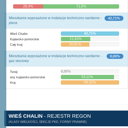
28,4%
71,6%
Mieszkania wyposażone w instalacje techniczno-sanitarne -
42,71%
piece
42,71%
Wieś Chalin
21,63%
Kujawsko-pomorskie
20,91%
Cały kraj
Mieszkania wyposażone w instalacje techniczno-sanitarne -
0,00%
gaz sieciowy
0,00%
Tutaj
53,11%
woj. kujawsko-pomorskie
58,32%
Kraj
WIEŚ CHALIN
- REJESTR REGON
(KLASY WIELKOŚCI, SEKCJE PKD, FORMY PRAWNE)