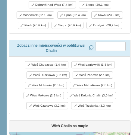
Dobrzyń nad Wisłą (7,4 km)
Skępe (20,1 km)
Włocławek (22,1 km)
Lipno (22,4 km)
Kowal (23,9 km)
Płock (26,6 km)
Sierpc (26,6 km)
Gostynin (29,2 km)
Zobacz inne miejscowości w pobliżu wsi
Chalin
Wieś Chudzewo (1,4 km)
Wieś Łagiewniki (1,8 km)
Wieś Ruszkowo (2,2 km)
Wieś Popowo (2,5 km)
Wieś Mokówko (2,6 km)
Wieś Michałkowo (2,8 km)
Wieś Mokowo (2,9 km)
Wieś Kolonia Chalin (3,0 km)
Wieś Czartowo (3,2 km)
Wieś Trzcianka (3,3 km)
Wieś Chalin na mapie