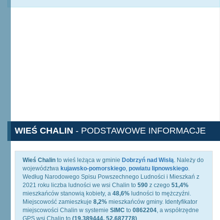
WIEŚ CHALIN
- PODSTAWOWE INFORMACJE
Wieś Chalin
to wieś leżąca w gminie
Dobrzyń nad Wisłą
. Należy do
województwa
kujawsko-pomorskiego
,
powiatu lipnowskiego
.
Według Narodowego Spisu Powszechnego Ludności i Mieszkań z
2021 roku liczba ludności we wsi Chalin to
590
z czego
51,4%
mieszkańców stanowią kobiety, a
48,6%
ludności to mężczyźni.
Miejscowość zamieszkuje
8,2%
mieszkańców gminy. Identyfikator
miejscowości Chalin w systemie
SIMC
to
0862204
, a współrzędne
GPS wsi Chalin to
(19.389444, 52.687778)
.