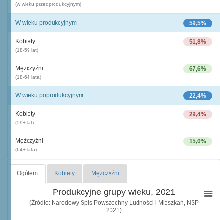
(w wieku przedprodukcyjnym)
W wieku produkcyjnym
59,5%
Kobiety
51,8%
(18-59 lat)
Mężczyźni
67,6%
(18-64 lata)
W wieku poprodukcyjnym
22,4%
Kobiety
29,4%
(59+ lat)
Mężczyźni
15,0%
(64+ lata)
Ogółem
Kobiety
Mężczyźni
Produkcyjne grupy wieku, 2021
(Źródło: Narodowy Spis Powszechny Ludności i Mieszkań, NSP
2021)