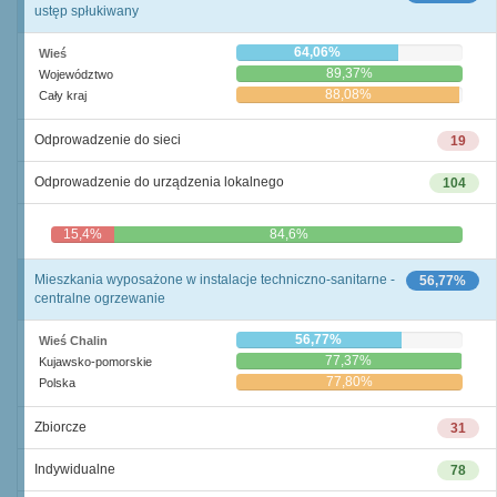
ustęp spłukiwany
64,06%
Wieś
89,37%
Województwo
88,08%
Cały kraj
Odprowadzenie do sieci
19
Odprowadzenie do urządzenia lokalnego
104
15,4%
84,6%
Mieszkania wyposażone w instalacje techniczno-sanitarne -
56,77%
centralne ogrzewanie
56,77%
Wieś Chalin
77,37%
Kujawsko-pomorskie
77,80%
Polska
Zbiorcze
31
Indywidualne
78