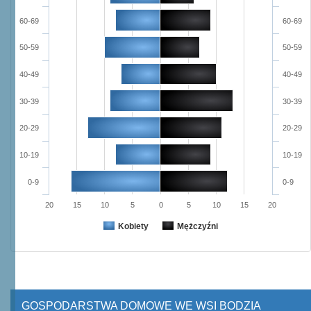
60-69
60-69
50-59
50-59
40-49
40-49
30-39
30-39
20-29
20-29
10-19
10-19
0-9
0-9
20
15
10
5
0
5
10
15
20
Kobiety
Mężczyźni
GOSPODARSTWA DOMOWE WE WSI BODZIA