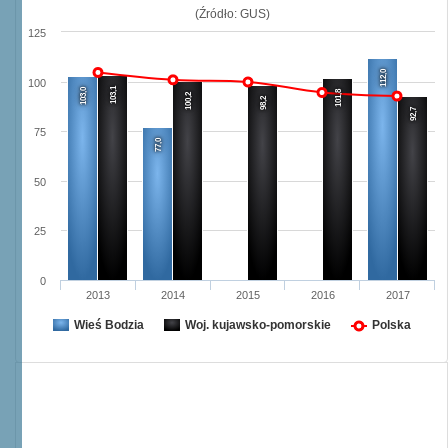
(Źródło: GUS)
125
112,0
100
103,1
103,0
101,8
100,2
98,2
92,7
75
77,0
50
25
0
2013
2014
2015
2016
2017
Wieś Bodzia
Woj. kujawsko-pomorskie
Polska