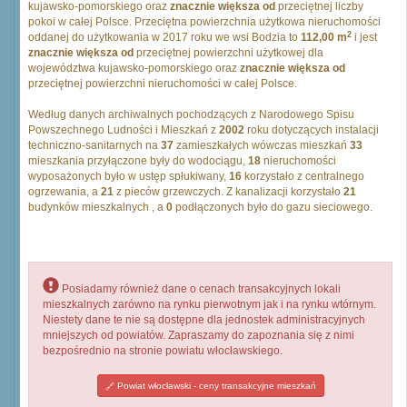
kujawsko-pomorskiego oraz
znacznie większa od
przeciętnej liczby
pokoi w całej Polsce. Przeciętna powierzchnia użytkowa nieruchomości
2
oddanej do użytkowania w 2017 roku we wsi Bodzia to
112,00 m
i jest
znacznie większa od
przeciętnej powierzchni użytkowej dla
województwa kujawsko-pomorskiego oraz
znacznie większa od
przeciętnej powierzchni nieruchomości w całej Polsce.
Według danych archiwalnych pochodzących z Narodowego Spisu
Powszechnego Ludności i Mieszkań z
2002
roku dotyczących instalacji
techniczno-sanitarnych na
37
zamieszkałych wówczas mieszkań
33
mieszkania przyłączone były do wodociągu,
18
nieruchomości
wyposażonych było w ustęp spłukiwany,
16
korzystało z centralnego
ogrzewania, a
21
z pieców grzewczych. Z kanalizacji korzystało
21
budynków mieszkalnych , a
0
podłączonych było do gazu sieciowego.
Posiadamy również dane o cenach transakcyjnych lokali
mieszkalnych zarówno na rynku pierwotnym jak i na rynku wtórnym.
Niestety dane te nie są dostępne dla jednostek administracyjnych
mniejszych od powiatów. Zapraszamy do zapoznania się z nimi
bezpośrednio na stronie powiatu włocławskiego.
Powiat włocławski - ceny transakcyjne mieszkań