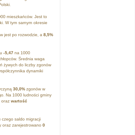
olski.
0 mieszkańców. Jest to
ski. W tym samym okresie
 jest po rozwodzie, a
8,5%
mu
-5,47
na 1000
hłopców. Średnia waga
eń żywych do liczby zgonów
spółczynnika dynamiki
zyczyną
30,0%
zgonów w
. Na 1000 ludności gminy
o oraz
wartość
czego saldo migracji
y oraz zarejestrowano
0