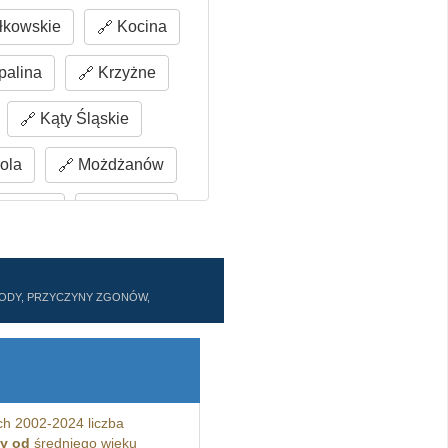
łkowskie
Kocina
alina
Krzyżne
Kąty Śląskie
ola
Możdżanów
siążęce
Pawłów
Sośnie
Surmin
ZWODY, PRZYCZYNY ZGONÓW,
Wrzesina
chów
ch 2002-2024 liczba
zy od
średniego wieku