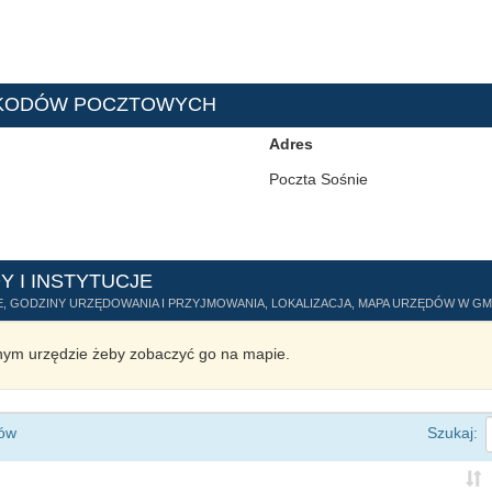
A KODÓW POCZTOWYCH
Adres
Poczta Sośnie
Y I INSTYTUCJE
, GODZINY URZĘDOWANIA I PRZYJMOWANIA, LOKALIZACJA, MAPA URZĘDÓW W GMI
ym urzędzie żeby zobaczyć go na mapie.
ów
Szukaj: