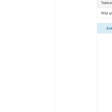
Tablice
Wójt g
Zob