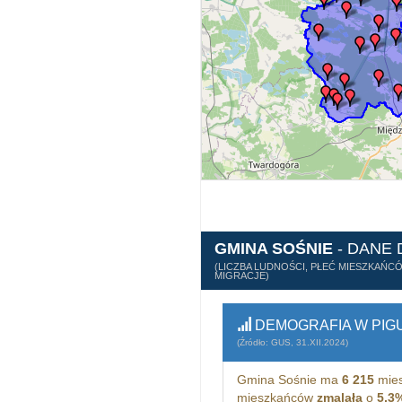
GMINA SOŚNIE
- DANE
(LICZBA LUDNOŚCI, PŁEĆ MIESZKAŃC
MIGRACJE)
DEMOGRAFIA W PIG
(Źródło: GUS, 31.XII.2024)
Gmina Sośnie ma
6 215
mies
mieszkańców
zmalała
o
5,3