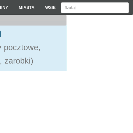
INY
MIASTA
WSIE
h
y pocztowe,
 zarobki)