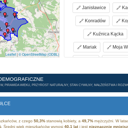
Janisławice
Ka
Konradów
Kop
Kuźnica Kącka
Mariak
Moja W
Leaflet
|
© OpenStreetMap (ODBL)
Młynik
Niwki K
Piła
Smugi
 DEMOGRAFICZNE
ÓW, PIRAMIDA WIEKU, PRZYROST NATURALNY, STAN CYWILNY, MAŁŻEŃSTWA I RO
Szklarka Śląska
Ła
UŁCE
zkańców, z czego
50,3%
stanowią kobiety, a
49,7%
mężczyźni. W lata
%
. Średni wiek mieszkańców wynosi
40,1 lat
i jest
nieznacznie mniejs