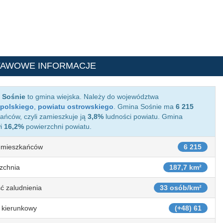
TAWOWE INFORMACJE
 Sośnie
to gmina wiejska. Należy do województwa
opolskiego
,
powiatu ostrowskiego
. Gmina Sośnie ma
6 215
ańców, czyli zamieszkuje ją
3,8%
ludności powiatu. Gmina
wi
16,2%
powierzchni powiatu.
 mieszkańców
6 215
zchnia
187,7 km²
ć zaludnienia
33 osób/km²
 kierunkowy
(+48) 61