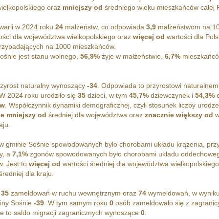
ielkopolskiego oraz
mniejszy od
średniego wieku mieszkańców całej P
warli w 2024 roku
24
małżeństw, co odpowiada
3,9
małżeństwom na 100
ści dla województwa wielkopolskiego oraz
więcej od
wartości dla Pol
zypadających na 1000 mieszkańców.
śnie jest stanu wolnego,
56,9%
żyje w małżeństwie,
6,7%
mieszkańców
zyrost naturalny wynoszący
-34
. Odpowiada to przyrostowi naturalne
W 2024 roku urodziło się
35
dzieci, w tym
45,7%
dziewczynek i
54,3%
c
ów
. Współczynnik dynamiki demograficznej, czyli stosunek liczby urodz
ie mniejszy od
średniej dla województwa oraz
znacznie większy od
w
aju.
 gminie Sośnie spowodowanych było chorobami układu krążenia, pr
y, a
7,1%
zgonów spowodowanych było chorobami układu oddechowego
. Jest to
więcej od
wartości średniej dla województwa wielkopolskieg
redniej dla kraju.
o
35
zameldowań w ruchu wewnętrznym oraz
74
wymeldowań, w wyniku 
iny Sośnie
-39
. W tym samym roku
0
osób zameldowało się z zagranic
e to saldo migracji zagranicznych wynoszące
0
.