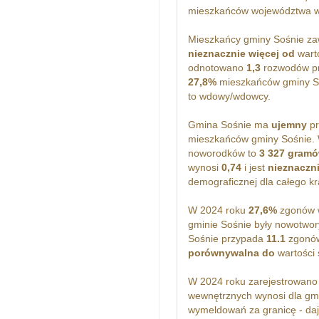
mieszkańców województwa w
Mieszkańcy gminy Sośnie za
nieznacznie więcej od
warto
odnotowano
1,3
rozwodów pr
27,8%
mieszkańców gminy So
to wdowy/wdowcy.
Gmina Sośnie ma
ujemny
pr
mieszkańców gminy Sośnie. 
noworodków to
3 327 gram
wynosi
0,74
i jest
nieznaczn
demograficznej dla całego kr
W 2024 roku
27,6%
zgonów w
gminie Sośnie były nowotwor
Sośnie przypada
11.1
zgonów
porównywalna do
wartości ś
W 2024 roku zarejestrowan
wewnętrznych wynosi dla gm
wymeldowań za granicę - daj