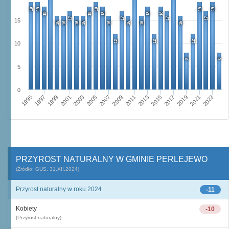
19
19
19
19
19
18
18
18
18
18
17
17
17
17
15
16
16
16
16
16
16
16
16
12
12
12
10
8
8
5
0
1995
2001
2007
2013
2019
1997
2003
2009
2015
2021
1999
2005
2011
2017
2023
PRZYROST NATURALNY W GMINIE PERLEJEWO
(Źródło: GUS, 31.XII.2024)
Przyrost naturalny w roku 2024
-11
Kobiety
-10
(Przyrost naturalny)