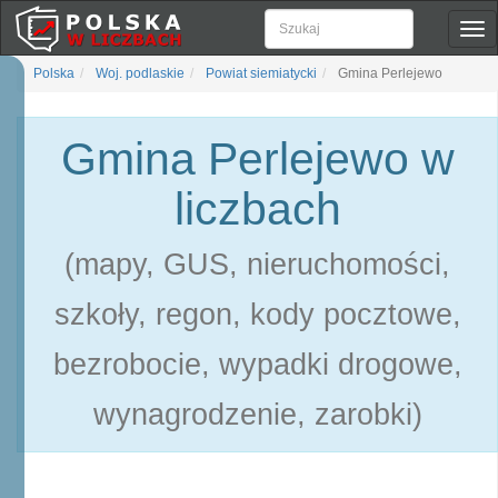
Pok
naw
Polska
Woj. podlaskie
Powiat siemiatycki
Gmina Perlejewo
Gmina Perlejewo w
liczbach
(mapy, GUS, nieruchomości,
szkoły, regon, kody pocztowe,
bezrobocie, wypadki drogowe,
wynagrodzenie, zarobki)