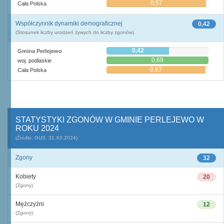
0,57
Cała Polska
Współczynnik dynamiki demograficznej
0,42
(Stosunek liczby urodzeń żywych do liczby zgonów)
0,42
Gmina Perlejewo
0,69
woj. podlaskie
0,67
Cała Polska
STATYSTYKI ZGONÓW W GMINIE PERLEJEWO W
ROKU 2024
(Źródło: GUS, 31.XII.2024)
Zgony
32
Kobiety
20
(Zgony)
Mężczyźni
12
(Zgony)