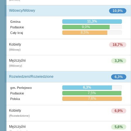
Wdowcy/Wdowy
10,9%
11,3%
Gmina
9,0%
Podlaskie
8,5%
Cały kraj
Kobiety
18,7%
(Wdowy)
Mężczyźni
3,3%
(Wdowcy)
Rozwiedzeni/Rozwiedzione
6,3%
6,3%
gm. Perlejewo
7,5%
Podlaskie
7,6%
Polska
Kobiety
6,9%
(Rozwiedzione)
Mężczyźni
5,6%