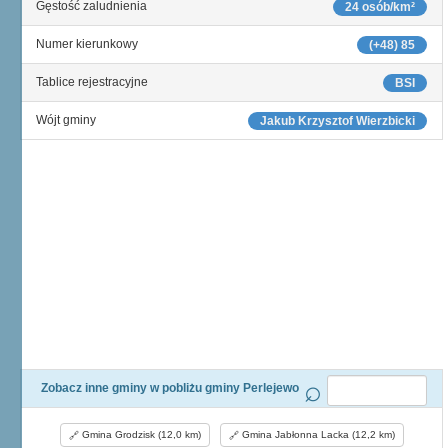
Gęstość zaludnienia
24 osób/km²
Numer kierunkowy
(+48) 85
Tablice rejestracyjne
BSI
Wójt gminy
Jakub Krzysztof Wierzbicki
Zobacz inne gminy w pobliżu gminy Perlejewo
Gmina Grodzisk (12,0 km)
Gmina Jabłonna Lacka (12,2 km)