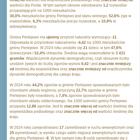
wartości dla Polski. W tym samym okresie odnotowano
1,2
rozwodów
przypadających na 1000 mieszkańców.
30,0%
mieszkańców gminy Perlejewo jest stanu wolnego,
52,6%
żyje w
małżeństwie,
6,3%
mieszkańców jest po rozwodzie, a
10,9%
to
wdowy/wdowcy.
Gmina Perlejewo ma
ujemny
przyrost naturalny wynoszący
-11
.
Odpowiada to przyrostowi naturalnemu
-4,42
na 1000 mieszkańców
gminy Perlejewo. W 2024 roku urodziło się
21
dzieci, w tym
47,6%
dziewczynek i
52,4%
chłopców. Średnia waga noworodków to
3 431
gramów
. Współczynnik dynamiki demograficznej, czyli stosunek liczby
urodzeń żywych do liczby zgonów wynosi
0,42
i jest
znacznie mniejszy
od
średniej dla województwa oraz
znacznie mniejszy od
współczynnika
dynamiki demograficznej dla całego kraju.
W 2024 roku
44,2%
zgonów w gminie Perlejewo spowodowanych było
chorobami układu krążenia, przyczyną
22,7%
zgonów w gminie
Perlejewo były nowotwory, a
7,4%
zgonów spowodowanych było
chorobami układu oddechowego. Na 1000 ludności gminy Perlejewo
przypada
12.86
zgonów. Jest to
znacznie więcej od
wartości średniej dla
województwa podlaskiego oraz
znacznie więcej od
wartości średniej dla
kraju.
W 2024 roku zarejestrowano
17
zameldowań w ruchu wewnętrznym oraz
25
wymeldowań, w wyniku czego saldo migracji wewnętrznych wynosi
dla gminy Perlejewo
-8
. W tym samym roku
0
osób zameldowało się z