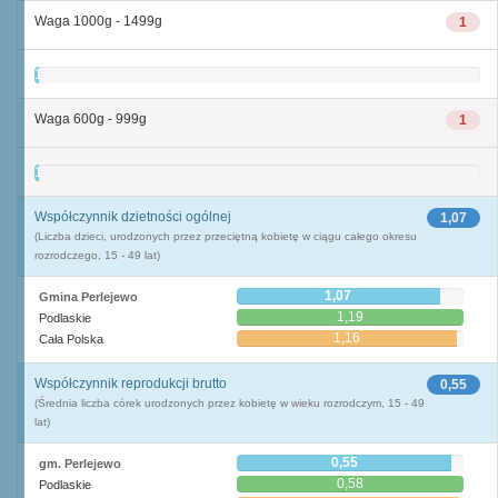
Waga 1000g - 1499g
1
1
Waga 600g - 999g
1
1
Współczynnik dzietności ogólnej
1,07
(Liczba dzieci, urodzonych przez przeciętną kobietę w ciągu całego okresu
rozrodczego, 15 - 49 lat)
1,07
Gmina Perlejewo
1,19
Podlaskie
1,16
Cała Polska
Współczynnik reprodukcji brutto
0,55
(Średnia liczba córek urodzonych przez kobietę w wieku rozrodczym, 15 - 49
lat)
0,55
gm. Perlejewo
0,58
Podlaskie