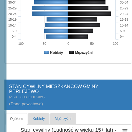
30-34
30-34
25-29
25-29
20-24
20-24
15-19
15-19
10-14
10-14
5-9
5-9
0-4
0-4
100
50
0
50
100
Kobiety
Mężczyźni
STAN CYWILNY MIESZKAŃCÓW GMINY
PERLEJEWO
(Źródło: GUS, 31.III.2021)
(Dane powiatowe)
Ogółem
Kobiety
Mężczyźni
Stan cywilny (Ludność w wieku 15+ lat) -