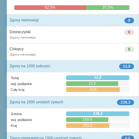
62,5%
37,5%
Zgony niemowląt
0
Dziewczynki
0
(Zgony niemowląt)
Chłopcy
0
(Zgony niemowląt)
Zgony na 1000 ludności
12,9
12,9
Tutaj
10,6
woj. podlaskie
10,9
Cały kraj
Zgony na 1000 urodzeń żywych
238,3
238,3
Gmina
158,9
woj. podlaskie
162,2
Kraj
Zgony niemowląt na 1000 urodzeń żywych
0,0