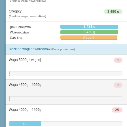
(Średnia waga noworodków)
Chłopcy
3 490 g
(Średnia waga noworodków)
3 431 g
gm. Perlejewo
3 430 g
Województwo
3 356 g
Cały kraj
Rozkład wagi noworodków
(Dane powiatowe)
Waga 5000g i więcej
1
1
Waga 4500g - 4999g
1
1
Waga 4000g - 4499g
25
25