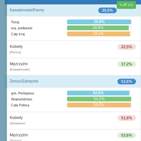
%
123
Kawalerowie/Panny
30,0%
29,8%
Tutaj
28,6%
woj. podlaskie
29,1%
Cały kraj
Kobiety
22,5%
(Panny)
Mężczyźni
37,2%
(Kawalerowie)
Żonaci/Zamężne
52,6%
52,6%
gm. Perlejewo
54,2%
Województwo
54,0%
Cała Polska
Kobiety
51,6%
(Zamężne)
Mężczyźni
53,6%
(Żonaci)