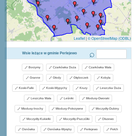
Leaflet
|
© OpenStreetMap (ODBL)
Wsie leżące w gminie Perlejewo
Borzymy
Czarkówka Duża
Czarkówka Mała
Granne
Głody
Głęboczek
Kobyla
Koski-Falki
Koski-Wypychy
Kruzy
Leszczka Duża
Leszczka Mała
Leśniki
Miodusy-Dworaki
Miodusy-Inochy
Miodusy-Pokrzywne
Moczydły-Dubiny
Moczydły-Kukiełki
Moczydły-Pszczółki
Olszewo
Osnówka
Osnówka-Wyręby
Perlejewo
Pełch