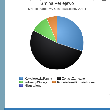
Gmina Perlejewo
(Źródło: Narodowy Spis Powszechny 2011)
Żonaci/Zamężne
Kawalerowie/Panny
Wdowcy/Wdowy
Rozwiedzeni/Rozwiedzione
Nieustalone