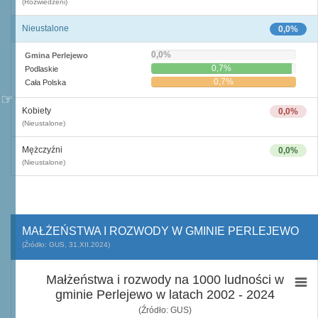
(Rozwiedzeni)
Nieustalone
0,0%
0,0%
Gmina Perlejewo
0,7%
Podlaskie
0,7%
Cała Polska
Kobiety
0,0%
(Nieustalone)
Mężczyźni
0,0%
(Nieustalone)
MAŁŻEŃSTWA I ROZWODY W GMINIE PERLEJEWO
(Źródło: GUS, 31.XII.2024)
Małżeństwa i rozwody na 1000 ludności w
gminie Perlejewo w latach 2002 - 2024
(Źródło: GUS)