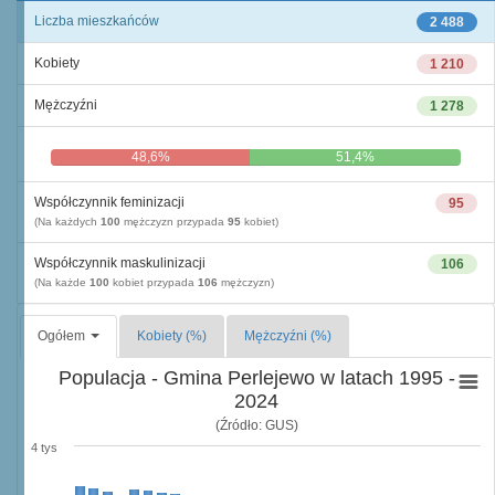
Liczba mieszkańców
2 488
Kobiety
1 210
Mężczyźni
1 278
48,6%
51,4%
Współczynnik feminizacji
95
(Na każdych
100
mężczyzn przypada
95
kobiet)
Współczynnik maskulinizacji
106
(Na każde
100
kobiet przypada
106
mężczyzn)
Ogółem
Kobiety (%)
Mężczyźni (%)
Populacja - Gmina Perlejewo w latach 1995 -
2024
(Źródło: GUS)
4 tys