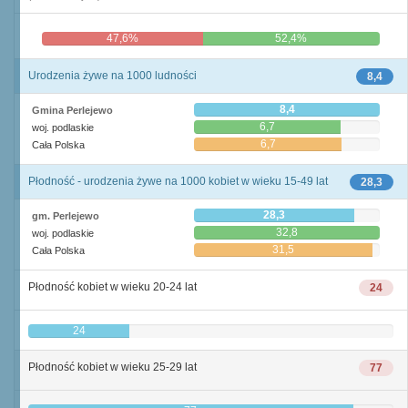
47,6%
52,4%
Urodzenia żywe na 1000 ludności
8,4
8,4
Gmina Perlejewo
6,7
woj. podlaskie
6,7
Cała Polska
Płodność - urodzenia żywe na 1000 kobiet w wieku 15-49 lat
28,3
28,3
gm. Perlejewo
32,8
woj. podlaskie
31,5
Cała Polska
Płodność kobiet w wieku 20-24 lat
24
24
Płodność kobiet w wieku 25-29 lat
77