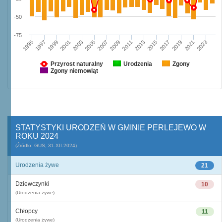
-50
-75
1995
2003
2011
2019
1997
2005
2013
2021
1999
2007
2015
2023
2001
2009
2017
Przyrost naturalny
Urodzenia
Zgony
Zgony niemowląt
STATYSTYKI URODZEŃ W GMINIE PERLEJEWO W
ROKU 2024
(Źródło: GUS, 31.XII.2024)
Urodzenia żywe
21
Dziewczynki
10
(Urodzenia żywe)
Chłopcy
11
(Urodzenia żywe)