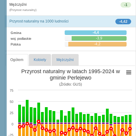
Mężczyźni
-1
(Przyrost naturalny)
Przyrost naturalny na 1000 ludności
-4,42
-4,4
Gmina
-3,9
woj. podlaskie
-4,2
Polska
Ogółem
Kobiety
Mężczyźni
Przyrost naturalny w latach 1995-2024 w
gminie Perlejewo
(Źródło: GUS)
75
50
25
0
-25