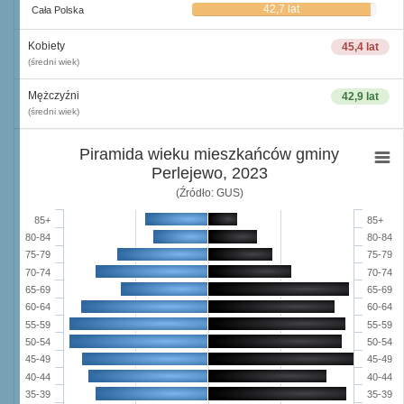
42,7 lat
Cała Polska
Kobiety
45,4 lat
(średni wiek)
Mężczyźni
42,9 lat
(średni wiek)
Piramida wieku mieszkańców gminy
Perlejewo, 2023
(Źródło: GUS)
85+
85+
80-84
80-84
75-79
75-79
70-74
70-74
65-69
65-69
60-64
60-64
55-59
55-59
50-54
50-54
45-49
45-49
40-44
40-44
35-39
35-39