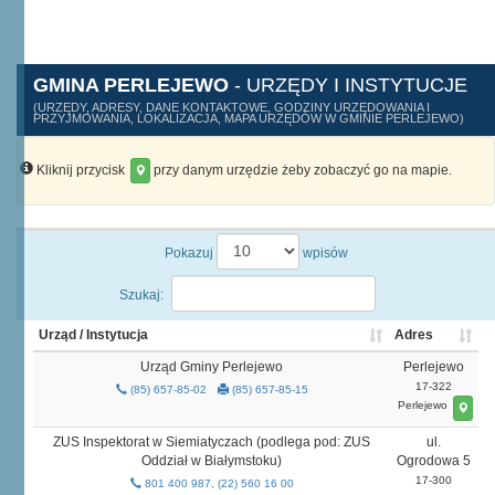
GMINA PERLEJEWO
- URZĘDY I INSTYTUCJE
(URZĘDY, ADRESY, DANE KONTAKTOWE, GODZINY URZĘDOWANIA I
PRZYJMOWANIA, LOKALIZACJA, MAPA URZĘDÓW W GMINIE PERLEJEWO)
Kliknij przycisk
przy danym urzędzie żeby zobaczyć go na mapie.
Pokazuj
wpisów
Szukaj:
Urząd / Instytucja
Adres
Urząd Gminy Perlejewo
Perlejewo
17-322
(85) 657-85-02
(85) 657-85-15
Perlejewo
ZUS Inspektorat w Siemiatyczach (podlega pod: ZUS
ul.
Oddział w Białymstoku)
Ogrodowa 5
17-300
801 400 987, (22) 560 16 00