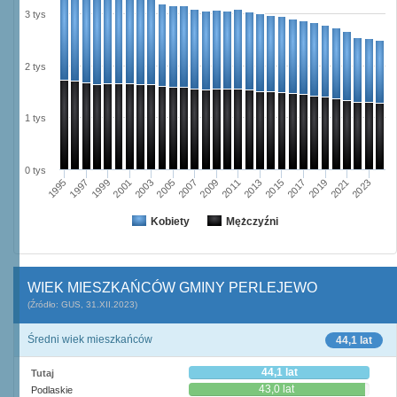
3 tys
2 tys
1 tys
0 tys
2003
2019
2005
2021
2007
2023
2009
1995
2011
1997
2013
1999
2015
2001
2017
Kobiety
Mężczyźni
WIEK MIESZKAŃCÓW GMINY PERLEJEWO
(Źródło: GUS, 31.XII.2023)
Średni wiek mieszkańców
44,1 lat
44,1 lat
Tutaj
43,0 lat
Podlaskie