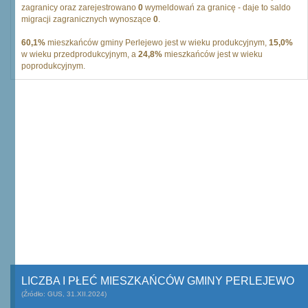
zagranicy oraz zarejestrowano
0
wymeldowań za granicę - daje to saldo
migracji zagranicznych wynoszące
0
.
60,1%
mieszkańców gminy Perlejewo jest w wieku produkcyjnym,
15,0%
w wieku przedprodukcyjnym, a
24,8%
mieszkańców jest w wieku
poprodukcyjnym.
LICZBA I PŁEĆ MIESZKAŃCÓW GMINY PERLEJEWO
(Źródło: GUS, 31.XII.2024)