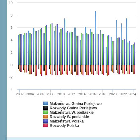
10
8
6
4
2
0
-2
-4
2002
2004
2006
2008
2010
2012
2014
2016
2018
2020
2022
2024
Małżeństwa Gmina Perlejewo
Rozwody Gmina Perlejewo
Małżeństwa W. podlaskie
Rozwody W. podlaskie
Małżeństwa Polska
Rozwody Polska