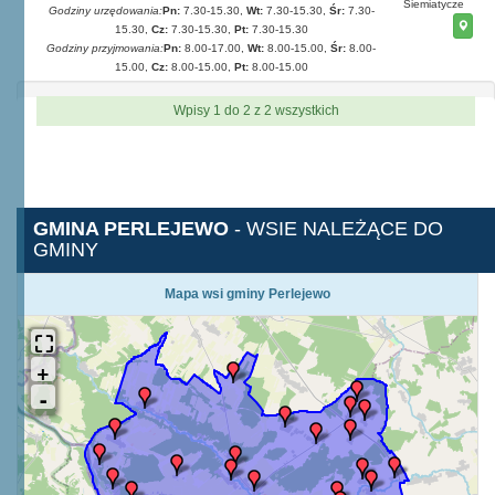
Siemiatycze
Godziny urzędowania:
Pn:
7.30-15.30,
Wt:
7.30-15.30,
Śr:
7.30-
15.30,
Cz:
7.30-15.30,
Pt:
7.30-15.30
Godziny przyjmowania:
Pn:
8.00-17.00,
Wt:
8.00-15.00,
Śr:
8.00-
15.00,
Cz:
8.00-15.00,
Pt:
8.00-15.00
Wpisy 1 do 2 z 2 wszystkich
GMINA PERLEJEWO
- WSIE NALEŻĄCE DO
GMINY
Mapa wsi gminy Perlejewo