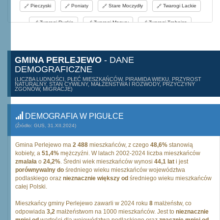
Pieczyski
Poniaty
Stare Moczydły
Twarogi Lackie
Twarogi Ruskie
Twarogi-Mazury
Twarogi-Trąbnica
Twarogi-Wypychy
Wiktorowo
GMINA PERLEJEWO
- DANE
DEMOGRAFICZNE
(LICZBA LUDNOŚCI, PŁEĆ MIESZKAŃCÓW, PIRAMIDA WIEKU, PRZYROST
NATURALNY, STAN CYWILNY, MAŁŻEŃSTWA I ROZWODY, PRZYCZYNY
ZGONÓW, MIGRACJE)
DEMOGRAFIA W PIGUŁCE
(Źródło: GUS, 31.XII.2024)
Gmina Perlejewo ma
2 488
mieszkańców, z czego
48,6%
stanowią
kobiety, a
51,4%
mężczyźni. W latach 2002-2024 liczba mieszkańców
zmalała
o
24,2%
. Średni wiek mieszkańców wynosi
44,1 lat
i jest
porównywalny do
średniego wieku mieszkańców województwa
podlaskiego oraz
nieznacznie większy od
średniego wieku mieszkańców
całej Polski.
Mieszkańcy gminy Perlejewo zawarli w 2024 roku
8
małżeństw, co
odpowiada
3,2
małżeństwom na 1000 mieszkańców. Jest to
nieznacznie
mniej od
wartości dla województwa podlaskiego oraz
znacznie mniej od