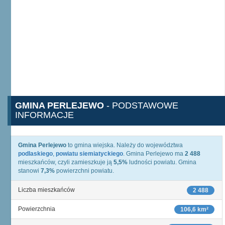
GMINA PERLEJEWO
- PODSTAWOWE
INFORMACJE
Gmina Perlejewo
to gmina wiejska. Należy do województwa
podlaskiego
,
powiatu siemiatyckiego
. Gmina Perlejewo ma
2 488
mieszkańców, czyli zamieszkuje ją
5,5%
ludności powiatu. Gmina
stanowi
7,3%
powierzchni powiatu.
Liczba mieszkańców
2 488
Powierzchnia
106,6 km²