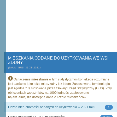
MIESZKANIA ODDANE DO UŻYTKOWANIA WE WSI
ZDUNY
(Źródło: GUS, 31.XII.2021)
Oznaczenie
mieszkanie
w tym statystycznym kontekście rozumiane
jest zarówno jako lokal mieszkalny jak i dom. Zastosowana terminologia
jest zgodna z tą stosowaną przez Główny Urząd Statystyczny (GUS). Przy
obliczeniach wskaźników na 1000 ludności zastosowano
najaktualniejsze dostępne dane o liczbie mieszkańców.
Liczba nieruchomości oddanych do użytkowania w 2021 roku
1