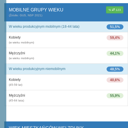
MOBILNE GRUPY WIEKU
%
123
(Źródło: GUS, NSP 2021)
W wieku produkcyjnym mobilnym (18-44 lata)
51,5%
Kobiety
59,4%
(w wieku mobilnym)
Mężczyźni
44,1%
(w wieku mobilnym)
W wieku produkcyjnym niemobilnym
48,5%
Kobiety
40,6%
(45-59 lat)
Mężczyźni
55,9%
(45-64 lata)