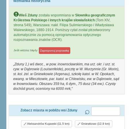
Wzmianka historyczna
Wieś Zduny
została wspomniana w
Słowniku geograficznym
Królestwa Polskiego i innych krajów słowiańskich
(Tom XIV,
strona 549), Warszawa: nakł. Filipa Sulimierskiego i Władysława
Walewskiego, 1880-1914. Poniższy cytat został ptrzetworzony
automatycznie za pomocą oprogramowania optycznego
rozpoznawania znaków (OCR).
Jeśli widzisz błędy
Zaproponuj poprawkę
Zduny 1.) wś dwor, , w pow. inowrocławskim, ma urz. okr. i urz. st.
cyw. w Dąbrowie (Louisenfelde), pocztę w W. Murzynnie (Gr. Morin),
st. kol. żel. w Gniewkowie (Argenau), szkołę katol. w W. Opokach,
ewang. w Mleczkowie, par. katol. w Chlewisku, ew. w Dąbrowie, sąd
w Inowrocławiu. Obszaru 359 ha, 6 dym., 75 dusz (34 ew.). Czysty
dochód grunt, oceniony na 6000 mrk,
Zobacz miasta w pobliżu wsi Zduny
Aleksandrów Kujawski (11,5 km)
Gniewkowo (12,9 km)