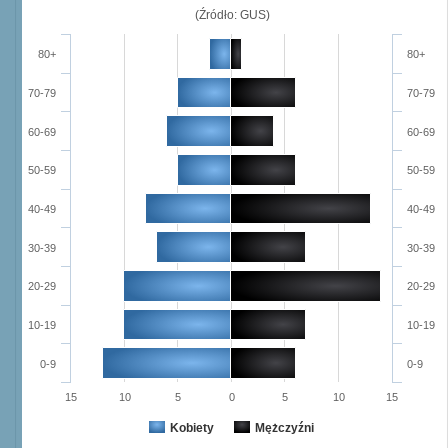
(Źródło: GUS)
80+
80+
70-79
70-79
60-69
60-69
50-59
50-59
40-49
40-49
30-39
30-39
20-29
20-29
10-19
10-19
0-9
0-9
15
10
5
0
5
10
15
Kobiety
Mężczyźni