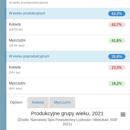
(w wieku przedprodukcyjnym)
W wieku produkcyjnym
62,3%
Kobiety
62,7%
(18-59 lat)
Mężczyźni
61,8%
(18-64 lata)
W wieku poprodukcyjnym
20,8%
Kobiety
23,5%
(59+ lat)
Mężczyźni
18,2%
(64+ lata)
Ogółem
Kobiety
Mężczyźni
Produkcyjne grupy wieku, 2021
(Źródło: Narodowy Spis Powszechny Ludności i Mieszkań, NSP
2021)