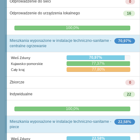
Odprowadzenie do sieci
0
Odprowadzenie do urządzenia lokalnego
16
0,0%
100,0%
Mieszkania wyposażone w instalacje techniczno-sanitarne -
70,97%
centralne ogrzewanie
70,97%
Wieś Zduny
77,37%
Kujawsko-pomorskie
77,80%
Cały kraj
Zbiorcze
0
Indywidualne
22
0,0%
100,0%
Mieszkania wyposażone w instalacje techniczno-sanitarne -
22,58%
piece
22,58%
Wieś Zduny