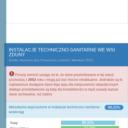
INSTALACJE TECHNICZNO-SANITARNE WE WSI
ZDUNY
(Źródło: Narodowy Spis Powszechny Ludności i Mieszkań 2002)
Proszę zwrócić uwagę na to, że dane prezentowane w tej sekcji
pochodzą z
2002
roku i mogą już być mocno nieaktualne. Jednakże są to
najświeższe dostępne dane tego typu dla miejscowości statystycznych
dlatego przedstawione są tutaj dla kompletności w myśl zasady lepsze
dane archiwalne, niż żadne.
Mieszkania wyposażone w instalacje techniczno-sanitarne -
90,32%
wodociąg
90,32%
Tutaj