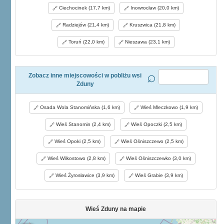
Ciechocinek (17,7 km)
Inowrocław (20,0 km)
Radziejów (21,4 km)
Kruszwica (21,8 km)
Toruń (22,0 km)
Nieszawa (23,1 km)
Zobacz inne miejscowości w pobliżu wsi
Zduny
Osada Wola Stanomińska (1,6 km)
Wieś Mleczkowo (1,9 km)
Wieś Stanomin (2,4 km)
Wieś Opoczki (2,5 km)
Wieś Opoki (2,5 km)
Wieś Ośniszczewo (2,5 km)
Wieś Wilkostowo (2,8 km)
Wieś Ośniszczewko (3,0 km)
Wieś Żyrosławice (3,9 km)
Wieś Grabie (3,9 km)
Wieś Zduny na mapie