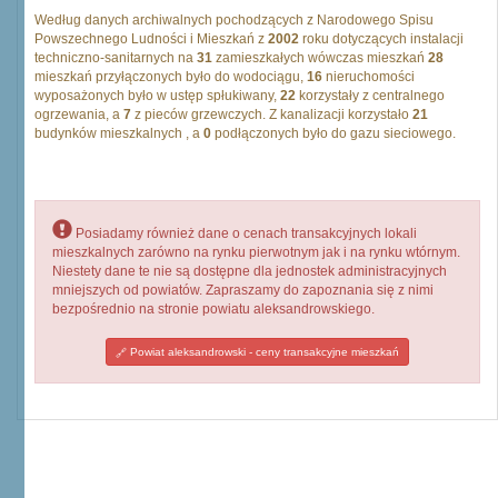
Według danych archiwalnych pochodzących z Narodowego Spisu
Powszechnego Ludności i Mieszkań z
2002
roku dotyczących instalacji
techniczno-sanitarnych na
31
zamieszkałych wówczas mieszkań
28
mieszkań przyłączonych było do wodociągu,
16
nieruchomości
wyposażonych było w ustęp spłukiwany,
22
korzystały z centralnego
ogrzewania, a
7
z pieców grzewczych. Z kanalizacji korzystało
21
budynków mieszkalnych , a
0
podłączonych było do gazu sieciowego.
Posiadamy również dane o cenach transakcyjnych lokali
mieszkalnych zarówno na rynku pierwotnym jak i na rynku wtórnym.
Niestety dane te nie są dostępne dla jednostek administracyjnych
mniejszych od powiatów. Zapraszamy do zapoznania się z nimi
bezpośrednio na stronie powiatu aleksandrowskiego.
Powiat aleksandrowski - ceny transakcyjne mieszkań