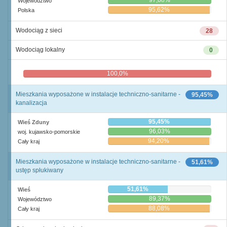
97,08%
Województwo
95,62%
Polska
Wodociąg z sieci
28
Wodociąg lokalny
0
100,0%
0,0%
Mieszkania wyposażone w instalacje techniczno-sanitarne -
95,45%
kanalizacja
95,45%
Wieś Zduny
96,03%
woj. kujawsko-pomorskie
94,20%
Cały kraj
Mieszkania wyposażone w instalacje techniczno-sanitarne -
51,61%
ustęp spłukiwany
51,61%
Wieś
89,37%
Województwo
88,08%
Cały kraj