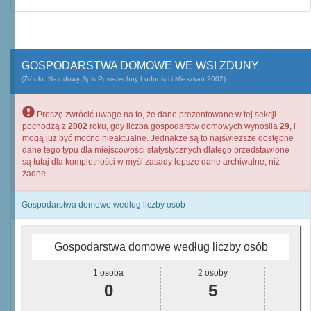
GOSPODARSTWA DOMOWE WE WSI ZDUNY
(Źródło: Narodowy Spis Powszechny Ludności i Mieszkań 2002)
Proszę zwrócić uwagę na to, że dane prezentowane w tej sekcji
pochodzą z
2002
roku, gdy liczba gospodarstw domowych wynosiła
29
, i
mogą już być mocno nieaktualne. Jednakże są to najświeższe dostępne
dane tego typu dla miejscowości statystycznych dlatego przedstawione
są tutaj dla kompletności w myśl zasady lepsze dane archiwalne, niż
żadne.
Gospodarstwa domowe według liczby osób
Gospodarstwa domowe według liczby osób
1 osoba
2 osoby
0
5