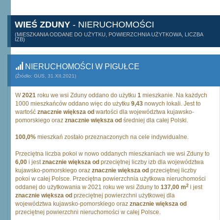
WIEŚ ZDUNY
- NIERUCHOMOŚCI
(MIESZKANIA ODDANE DO UŻYTKU, POWIERZCHNIA UŻYTKOWA, LICZBA
IZB)
NIERUCHOMOŚCI W PIGUŁCE
(Źródło: GUS, 31.XII.2021)
W
2021
roku we wsi Zduny oddano do użytku
1
mieszkanie. Na każdych
1000 mieszkańców oddano więc do użytku
9,43
nowych lokali. Jest to
wartość
znacznie większa od
wartości dla województwa kujawsko-
pomorskiego oraz
znacznie większa od
średniej dla całej Polski.
100,0%
mieszkań zostało przeznaczonych na cele indywidualne.
Przeciętna liczba pokoi w nowo oddanych mieszkaniach we wsi Zduny to
6,00
i jest
znacznie większa od
przeciętnej liczby izb dla województwa
kujawsko-pomorskiego oraz
znacznie większa od
przeciętnej liczby
pokoi w całej Polsce. Przeciętna powierzchnia użytkowa nieruchomości
2
oddanej do użytkowania w 2021 roku we wsi Zduny to
137,00 m
i jest
znacznie większa od
przeciętnej powierzchni użytkowej dla
województwa kujawsko-pomorskiego oraz
znacznie większa od
przeciętnej powierzchni nieruchomości w całej Polsce.