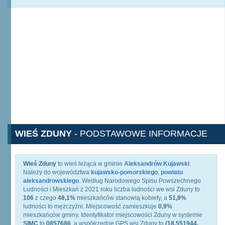
WIEŚ ZDUNY
- PODSTAWOWE INFORMACJE
Wieś Zduny
to wieś leżąca w gminie
Aleksandrów Kujawski
.
Należy do województwa
kujawsko-pomorskiego
,
powiatu
aleksandrowskiego
. Według Narodowego Spisu Powszechnego
Ludności i Mieszkań z 2021 roku liczba ludności we wsi Zduny to
106
z czego
48,1%
mieszkańców stanowią kobiety, a
51,9%
ludności to mężczyźni. Miejscowość zamieszkuje
0,9%
mieszkańców gminy. Identyfikator miejscowości Zduny w systemie
SIMC
to
0857686
, a współrzędne GPS wsi Zduny to
(18.551944,