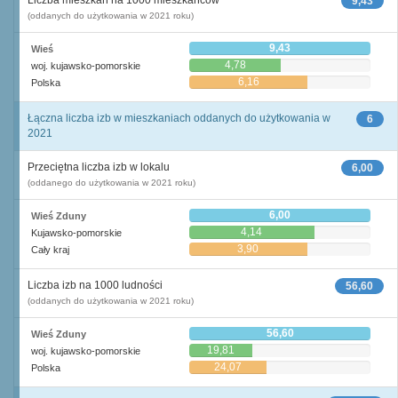
Liczba mieszkań na 1000 mieszkańców
9,43
(oddanych do użytkowania w 2021 roku)
9,43
Wieś
4,78
woj. kujawsko-pomorskie
6,16
Polska
Łączna liczba izb w mieszkaniach oddanych do użytkowania w
6
2021
Przeciętna liczba izb w lokalu
6,00
(oddanego do użytkowania w 2021 roku)
6,00
Wieś Zduny
4,14
Kujawsko-pomorskie
3,90
Cały kraj
Liczba izb na 1000 ludności
56,60
(oddanych do użytkowania w 2021 roku)
56,60
Wieś Zduny
19,81
woj. kujawsko-pomorskie
24,07
Polska