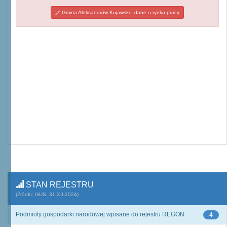
Gmina Aleksandrów Kujawski - dane o rynku pracy
STAN REJESTRU
(Źródło: GUS, 31.XII.2024)
Podmioty gospodarki narodowej wpisane do rejestru REGON
4