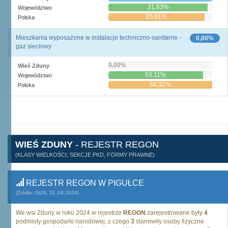
21,63%
Województwo
20,91%
Polska
Mieszkania wyposażone w instalacje techniczno-sanitarne -
0,00%
gaz sieciowy
0,00%
Wieś Zduny
53,11%
Województwo
58,32%
Polska
WIEŚ ZDUNY
- REJESTR REGON
(KLASY WIELKOŚCI, SEKCJE PKD, FORMY PRAWNE)
REJESTR REGON W PIGUŁCE
(Źródło: GUS, 31.XII.2024)
We wsi Zduny w roku 2024 w rejestrze
REGON
zarejestrowane były
4
podmioty gospodarki narodowej, z czego
3
stanowiły osoby fizyczne