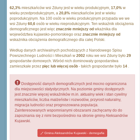
62,3%
mieszkańców wsi Zduny jest w wieku produkcyjnym,
17,0%
w
wieku przedprodukcyjnym, a
20,8%
mieszkańców jest w wieku
poprodukcyjnym. Na 100 osób w wieku produkcyjnym przypada we we
wsi Zduny
60,6
osób w wieku nieprodukcyjnym. Ten wskaźnik obciążenia
demograficznego jest więc
znacznie mniejszy od
wkażnika dla
województwa kujawsko-pomorskiego oraz
znacznie mniejszy od
wskażnika obciążenia demograficznego dla całej Polski.
Według danych archiwalnych pochodzących z Narodowego Spisu
Powszechnego Ludności i Mieszkań w
2002
roku we wsi Zduny było
29
gospodarstw domowych. Wśród nich dominowały gospodarstwa
zamieszkałe przez
pięc lub więcej osób
- takich gospodarstw było
14
.
Dostępność danych demograficznych jest mocno ograniczona
dla miejscowości statystycznych. Na poziomie gminy dostępnych
jest znacznie więcej wskaźników m.in. aktualny wiek i stan cywilny
mieszkańców, liczba małżeństw i rozwodów, przyrost naturalny,
migracja ludności oraz prognozowana populacja.
Zainteresowanych wspomnianymi obszarami zachęcamy do do
zapoznania się z nimi bezpośrednio na stronie gminy Aleksandrów
Kujawski.
Gmina Aleksandrów Kujawski - demogafia