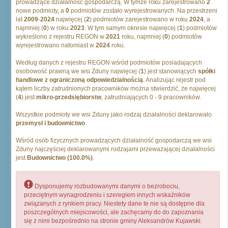
prowadzące działalność gospodarczą. W tymże roku zarejestrowano
2
nowe podmioty, a
0
podmiotów zostało wyrejestrowanych. Na przestrzeni
lat
2009
-
2024
najwięcej (
2
) podmiotów zarejestrowano w roku
2024
, a
najmniej (
0
) w roku
2023
. W tym samym okresie najwięcej (
1
) podmiotów
wykreślono z rejestru REGON w
2021
roku, najmniej (
0
) podmiotów
wyrejestrowano natomiast w
2024
roku.
Według danych z rejestru REGON wśród podmiotów posiadających
osobowość prawną we wsi Zduny najwięcej (
1
) jest stanowiących
spółki
handlowe z ograniczoną odpowiedzialnością
. Analizując rejestr pod
kątem liczby zatrudnionych pracowników można stwierdzić, że najwięcej
(
4
) jest
mikro-przedsiębiorstw
, zatrudniających 0 - 9 pracowników.
Wszystkie podmioty we wsi Zduny jako rodzaj działalności deklarowało
przemysł i budownictwo
Wśród osób fizycznych prowadzących działalność gospodarczą we wsi
Zduny najczęściej deklarowanymi rodzajami przeważającej działalności
jest
Budownictwo (100.0%)
.
Dysponujemy rozbudowanymi danymi o bezrobociu,
przeciętnym wynagrodzeniu i szeregiem innych wskaźników
związanych z rynkiem pracy. Niestety dane te nie są dostępne dla
poszczególnych miejscowości, ale zachęcamy do do zapoznania
się z nimi bezpośrednio na stronie gminy Aleksandrów Kujawski.