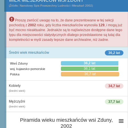
WIEK MIESZKAŃCÓW WSI ZDUNY
(Źródło: Narodowy Spis Powszechny Ludności i Mieszkań 2002)
Proszę zwrócić uwagę na to, że dane prezentowane w tej sekcji
pochodzą z
2002
roku, gdy liczba mieszkańców wynosiła
129
, i mogą już
być mocno nieaktualne. Jednakże są to najświeższe dostępne dane tego
typu dla miejscowości statystycznych dlatego przedstawione są tutaj dla
kompletności w myśl zasady lepsze dane archiwalne, niż żadne.
Średni wiek mieszkańców
36,2 lat
36,2 lat
Wieś Zduny
36,1 lat
woj. kujawsko-pomorskie
36,7 lat
Polska
Kobiety
34,7 lat
(średni wiek)
Mężczyźni
37,7 lat
(średni wiek)
Piramida wieku mieszkańców wsi Zduny,
2002