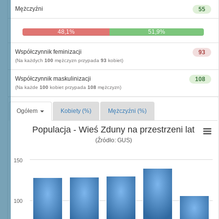
Mężczyźni
55
48,1%
51,9%
Współczynnik feminizacji
93
(Na każdych
100
mężczyzn przypada
93
kobiet)
Współczynnik maskulinizacji
108
(Na każde
100
kobiet przypada
108
mężczyzn)
Ogółem
Kobiety (%)
Mężczyźni (%)
Populacja - Wieś Zduny na przestrzeni lat
(Źródło: GUS)
150
100