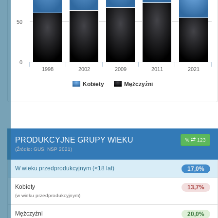
50
0
1998
2002
2009
2011
2021
Kobiety
Mężczyźni
PRODUKCYJNE GRUPY WIEKU
%
123
(Źródło: GUS, NSP 2021)
W wieku przedprodukcyjnym (<18 lat)
17,0%
Kobiety
13,7%
(w wieku przedprodukcyjnym)
Mężczyźni
20,0%