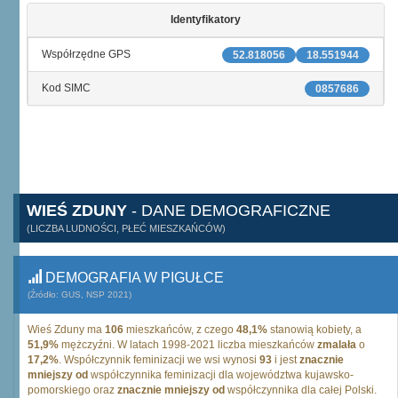
Identyfikatory
Współrzędne GPS
52.818056
18.551944
Kod SIMC
0857686
WIEŚ ZDUNY
- DANE DEMOGRAFICZNE
(LICZBA LUDNOŚCI, PŁEĆ MIESZKAŃCÓW)
DEMOGRAFIA W PIGUŁCE
(Źródło: GUS, NSP 2021)
Wieś Zduny ma
106
mieszkańców, z czego
48,1%
stanowią kobiety, a
51,9%
mężczyźni. W latach 1998-2021 liczba mieszkańców
zmalała
o
17,2%
. Współczynnik feminizacji we wsi wynosi
93
i jest
znacznie
mniejszy od
współczynnika feminizacji dla województwa kujawsko-
pomorskiego oraz
znacznie mniejszy od
współczynnika dla całej Polski.