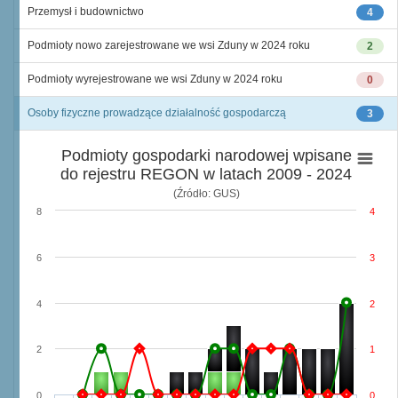
Przemysł i budownictwo
4
Podmioty nowo zarejestrowane we wsi Zduny w 2024 roku
2
Podmioty wyrejestrowane we wsi Zduny w 2024 roku
0
Osoby fizyczne prowadzące działalność gospodarczą
3
Podmioty gospodarki narodowej wpisane
do rejestru REGON w latach 2009 - 2024
(Źródło: GUS)
8
4
6
3
4
2
2
1
0
0