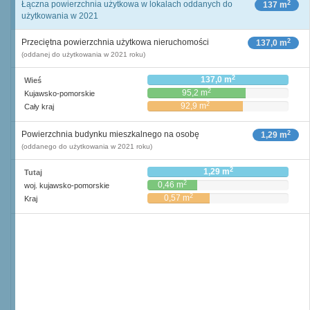
2
Łączna powierzchnia użytkowa w lokalach oddanych do
137 m
użytkowania w 2021
2
Przeciętna powierzchnia użytkowa nieruchomości
137,0 m
(oddanej do użytkowania w 2021 roku)
2
137,0 m
Wieś
2
95,2 m
Kujawsko-pomorskie
2
92,9 m
Cały kraj
2
Powierzchnia budynku mieszkalnego na osobę
1,29 m
(oddanego do użytkowania w 2021 roku)
2
1,29 m
Tutaj
2
0,46 m
woj. kujawsko-pomorskie
2
0,57 m
Kraj