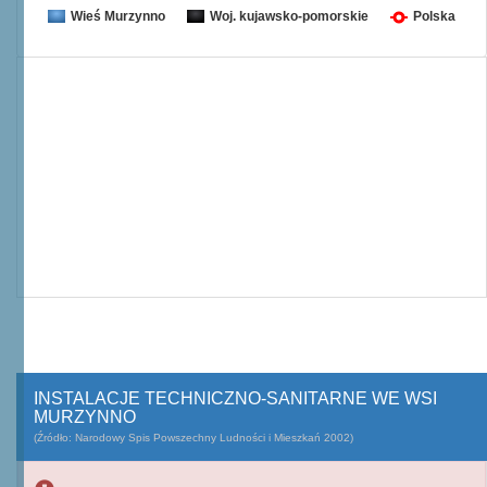
Wieś Murzynno
Woj. kujawsko-pomorskie
Polska
INSTALACJE TECHNICZNO-SANITARNE WE WSI
MURZYNNO
(Źródło: Narodowy Spis Powszechny Ludności i Mieszkań 2002)