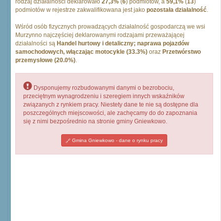
rodzaj działalności deklarowało
27,3%
(
6
) podmiotów, a
59,1%
(
13
)
podmiotów w rejestrze zakwalifikowana jest jako
pozostała działalność
.
Wśród osób fizycznych prowadzących działalność gospodarczą we wsi
Murzynno najczęściej deklarowanymi rodzajami przeważającej
działalności są
Handel hurtowy i detaliczny; naprawa pojazdów
samochodowych, włączając motocykle (33.3%)
oraz
Przetwórstwo
przemysłowe (20.0%)
.
Dysponujemy rozbudowanymi danymi o bezrobociu,
przeciętnym wynagrodzeniu i szeregiem innych wskaźników
związanych z rynkiem pracy. Niestety dane te nie są dostępne dla
poszczególnych miejscowości, ale zachęcamy do do zapoznania
się z nimi bezpośrednio na stronie gminy Gniewkowo.
Gmina Gniewkowo - dane o rynku pracy