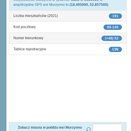
współrzędne GPS wsi Murzynno to
(18.495000, 52.857500)
.
Liczba mieszkańców (2021)
191
Kod pocztowy
88-140
Numer kierunkowy
(+48) 52
Tablice rejestracyjne
CIN
Zobacz miasta w pobliżu wsi Murzynno