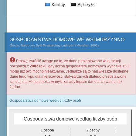
Kobiety
Mężczyźni
GOSPODARSTWA DOMOWE WE WSI MURZYNNO
(Źródło: Narodowy Spis Powszechny Ludności i Mieszkań 2002)
Proszę zwrócić uwagę na to, że dane prezentowane w tej sekcji
pochodzą z
2002
roku, gdy liczba gospodarstw domowych wynosiła
75
, i
mogą już być mocno nieaktualne. Jednakże są to najświeższe dostępne
dane tego typu dla miejscowości statystycznych dlatego przedstawione
są tutaj dla kompletności w myśl zasady lepsze dane archiwalne, niż
żadne.
Gospodarstwa domowe według liczby osób
Gospodarstwa domowe według liczby osób
1 osoba
2 osoby