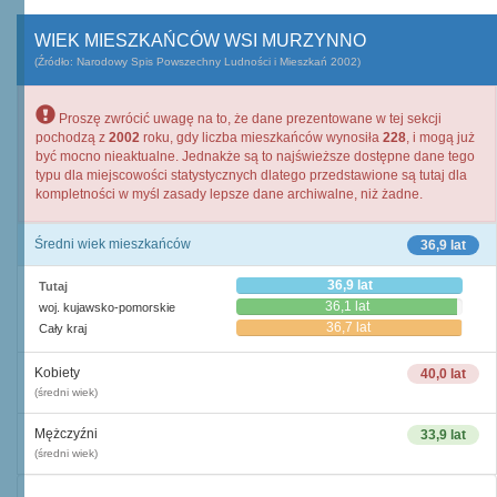
WIEK MIESZKAŃCÓW WSI MURZYNNO
(Źródło: Narodowy Spis Powszechny Ludności i Mieszkań 2002)
Proszę zwrócić uwagę na to, że dane prezentowane w tej sekcji
pochodzą z
2002
roku, gdy liczba mieszkańców wynosiła
228
, i mogą już
być mocno nieaktualne. Jednakże są to najświeższe dostępne dane tego
typu dla miejscowości statystycznych dlatego przedstawione są tutaj dla
kompletności w myśl zasady lepsze dane archiwalne, niż żadne.
Średni wiek mieszkańców
36,9 lat
36,9 lat
Tutaj
36,1 lat
woj. kujawsko-pomorskie
36,7 lat
Cały kraj
Kobiety
40,0 lat
(średni wiek)
Mężczyźni
33,9 lat
(średni wiek)