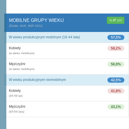
MOBILNE GRUPY WIEKU
%
123
(Źródło: GUS, NSP 2021)
W wieku produkcyjnym mobilnym (18-44 lata)
57,5%
Kobiety
58,2%
(w wieku mobilnym)
Mężczyźni
56,9%
(w wieku mobilnym)
W wieku produkcyjnym niemobilnym
42,5%
Kobiety
41,8%
(45-59 lat)
Mężczyźni
43,1%
(45-64 lata)