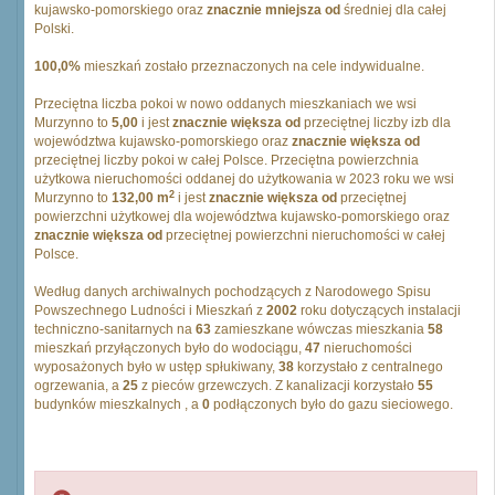
kujawsko-pomorskiego oraz
znacznie mniejsza od
średniej dla całej
Polski.
100,0%
mieszkań zostało przeznaczonych na cele indywidualne.
Przeciętna liczba pokoi w nowo oddanych mieszkaniach we wsi
Murzynno to
5,00
i jest
znacznie większa od
przeciętnej liczby izb dla
województwa kujawsko-pomorskiego oraz
znacznie większa od
przeciętnej liczby pokoi w całej Polsce. Przeciętna powierzchnia
użytkowa nieruchomości oddanej do użytkowania w 2023 roku we wsi
2
Murzynno to
132,00 m
i jest
znacznie większa od
przeciętnej
powierzchni użytkowej dla województwa kujawsko-pomorskiego oraz
znacznie większa od
przeciętnej powierzchni nieruchomości w całej
Polsce.
Według danych archiwalnych pochodzących z Narodowego Spisu
Powszechnego Ludności i Mieszkań z
2002
roku dotyczących instalacji
techniczno-sanitarnych na
63
zamieszkane wówczas mieszkania
58
mieszkań przyłączonych było do wodociągu,
47
nieruchomości
wyposażonych było w ustęp spłukiwany,
38
korzystało z centralnego
ogrzewania, a
25
z pieców grzewczych. Z kanalizacji korzystało
55
budynków mieszkalnych , a
0
podłączonych było do gazu sieciowego.