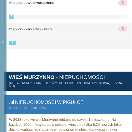
wieloosobowe dwurodzinne
2
2
wieloosobowe nierodzinne
3
3
WIEŚ MURZYNNO
- NIERUCHOMOŚCI
(MIESZKANIA ODDANE DO UŻYTKU, POWIERZCHNIA UŻYTKOWA, LICZBA
IZB)
NIERUCHOMOŚCI W PIGUŁCE
(Źródło: GUS, 31.XII.2023)
W
2023
roku we wsi Murzynno oddano do użytku
1
mieszkanie. Na
każdych 1000 mieszkańców oddano więc do użytku
5,24
nowych lokali.
Jest to wartość
nieznacznie mniejsza od
wartości dla województwa