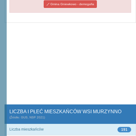
Gmina Gniewkowo - demogafia
LICZBA I PŁEĆ MIESZKAŃCÓW WSI MURZYNNO
(Źródło: GUS, NSP 2021)
Liczba mieszkańców
191