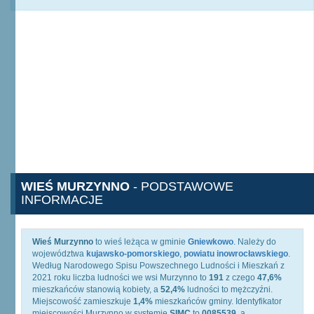
WIEŚ MURZYNNO
- PODSTAWOWE
INFORMACJE
Wieś Murzynno
to wieś leżąca w gminie
Gniewkowo
. Należy do
województwa
kujawsko-pomorskiego
,
powiatu inowrocławskiego
.
Według Narodowego Spisu Powszechnego Ludności i Mieszkań z
2021 roku liczba ludności we wsi Murzynno to
191
z czego
47,6%
mieszkańców stanowią kobiety, a
52,4%
ludności to mężczyźni.
Miejscowość zamieszkuje
1,4%
mieszkańców gminy. Identyfikator
miejscowości Murzynno w systemie
SIMC
to
0085539
, a