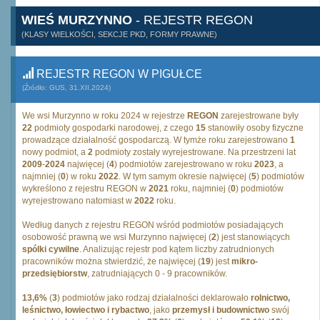
WIEŚ MURZYNNO
- REJESTR REGON
(KLASY WIELKOŚCI, SEKCJE PKD, FORMY PRAWNE)
REJESTR REGON W PIGUŁCE
(Źródło: GUS, 31.XII.2024)
We wsi Murzynno w roku 2024 w rejestrze
REGON
zarejestrowane były
22
podmioty gospodarki narodowej, z czego
15
stanowiły osoby fizyczne
prowadzące działalność gospodarczą. W tymże roku zarejestrowano
1
nowy podmiot, a
2
podmioty zostały wyrejestrowane. Na przestrzeni lat
2009
-
2024
najwięcej (
4
) podmiotów zarejestrowano w roku
2023
, a
najmniej (
0
) w roku
2022
. W tym samym okresie najwięcej (
5
) podmiotów
wykreślono z rejestru REGON w
2021
roku, najmniej (
0
) podmiotów
wyrejestrowano natomiast w
2022
roku.
Według danych z rejestru REGON wśród podmiotów posiadających
osobowość prawną we wsi Murzynno najwięcej (
2
) jest stanowiących
spólki cywilne
. Analizując rejestr pod kątem liczby zatrudnionych
pracowników można stwierdzić, że najwięcej (
19
) jest
mikro-
przedsiębiorstw
, zatrudniających 0 - 9 pracowników.
13,6%
(
3
) podmiotów jako rodzaj działalności deklarowało
rolnictwo,
leśnictwo, łowiectwo i rybactwo
, jako
przemysł i budownictwo
swój