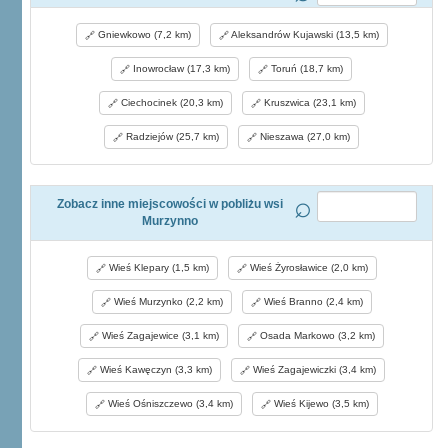
Gniewkowo (7,2 km)
Aleksandrów Kujawski (13,5 km)
Inowrocław (17,3 km)
Toruń (18,7 km)
Ciechocinek (20,3 km)
Kruszwica (23,1 km)
Radziejów (25,7 km)
Nieszawa (27,0 km)
Zobacz inne miejscowości w pobliżu wsi
Murzynno
Wieś Klepary (1,5 km)
Wieś Żyrosławice (2,0 km)
Wieś Murzynko (2,2 km)
Wieś Branno (2,4 km)
Wieś Zagajewice (3,1 km)
Osada Markowo (3,2 km)
Wieś Kawęczyn (3,3 km)
Wieś Zagajewiczki (3,4 km)
Wieś Ośniszczewo (3,4 km)
Wieś Kijewo (3,5 km)