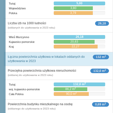
5,00
Tutaj
3,80
Województwo
3,79
Polska
Liczba izb na 1000 ludności
26,18
(oddanych do użytkowania w 2023 roku)
26,18
Wieś Murzynno
20,83
Kujawsko-pomorskie
22,27
Kraj
2
Łączna powierzchnia użytkowa w lokalach oddanych do
132 m
użytkowania w 2023
2
Przeciętna powierzchnia użytkowa nieruchomości
132,0 m
(oddanej do użytkowania w 2023 roku)
2
132,0 m
Tutaj
2
86,2 m
woj. kujawsko-pomorskie
2
90,0 m
Cała Polska
2
Powierzchnia budynku mieszkalnego na osobę
0,69 m
(oddanego do użytkowania w 2023 roku)