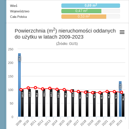
2
0,69 m
Wieś
2
0,47 m
Województwo
2
0,53 m
Cała Polska
2
Powierzchnia (m
) nieruchomości oddanych
do użytku w latach 2009-2023
(Źródło: GUS)
250
235,0
200
150
132,0
100
104,1
103,0
103,1
101,8
100,8
100,2
99,2
98,2
97,6
94,2
95,2
92,7
92,5
92,0
86,2
50
0
2012
2019
2023
2015
2011
2018
2022
2014
2010
2017
2021
2013
2009
2016
2020