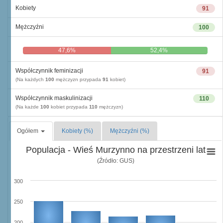
Kobiety
91
Mężczyźni
100
47,6%
52,4%
Współczynnik feminizacji
91
(Na każdych
100
mężczyzn przypada
91
kobiet)
Współczynnik maskulinizacji
110
(Na każde
100
kobiet przypada
110
mężczyzn)
Ogółem
Kobiety (%)
Mężczyźni (%)
Populacja - Wieś Murzynno na przestrzeni lat
(Źródło: GUS)
300
250
200