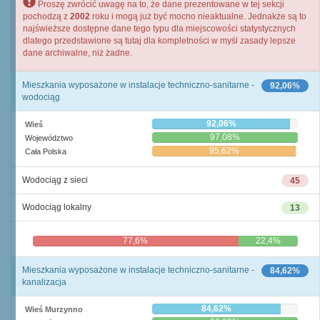
Proszę zwrócić uwagę na to, że dane prezentowane w tej sekcji
pochodzą z
2002
roku i mogą już być mocno nieaktualne. Jednakże są to
najświeższe dostępne dane tego typu dla miejscowości statystycznych
dlatego przedstawione są tutaj dla kompletności w myśl zasady lepsze
dane archiwalne, niż żadne.
Mieszkania wyposażone w instalacje techniczno-sanitarne -
92,06%
wodociąg
92,06%
Wieś
97,08%
Województwo
95,62%
Cała Polska
Wodociąg z sieci
45
Wodociąg lokalny
13
77,6%
22,4%
Mieszkania wyposażone w instalacje techniczno-sanitarne -
84,62%
kanalizacja
84,62%
Wieś Murzynno