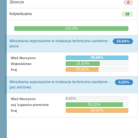
Zbiorcze
0
Indywidualne
38
0,0%
100,0%
Mieszkania wyposażone w instalacje techniczno-sanitarne -
39,68%
piece
39,68%
Wieś Murzynno
21,63%
Województwo
20,91%
Kraj
Mieszkania wyposażone w instalacje techniczno-sanitarne -
0,00%
gaz sieciowy
0,00%
Wieś Murzynno
53,11%
woj. kujawsko-pomorskie
58,32%
Kraj