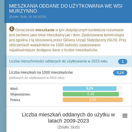
MIESZKANIA ODDANE DO UŻYTKOWANIA WE WSI
MURZYNNO
(Źródło: GUS, 31.XII.2023)
Oznaczenie
mieszkanie
w tym statystycznym kontekście rozumiane
jest zarówno jako lokal mieszkalny jak i dom. Zastosowana terminologia
jest zgodna z tą stosowaną przez Główny Urząd Statystyczny (GUS). Przy
obliczeniach wskaźników na 1000 ludności zastosowano
najaktualniejsze dostępne dane o liczbie mieszkańców.
Liczba nieruchomości oddanych do użytkowania w 2023 roku
1
Liczba mieszkań na 1000 mieszkańców
5,24
(oddanych do użytkowania w 2023 roku)
5,24
Wieś
5,48
Województwo
5,88
Polska
Liczba mieszkań oddanych do użytku w
latach 2009-2023
(Źródło: GUS)