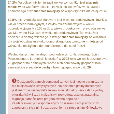
24,2%
. Współczynnik feminizacji we wsi wynosi
91
i jest
znacznie
mniejszy od
współczynnika feminizacji dla województwa kujawsko-
pomorskiego oraz
znacznie mniejszy od
współczynnika dla całej Polski.
62,8%
mieszkańców wsi Murzynno jest w wieku produkcyjnym,
16,8%
w
wieku przedprodukcyjnym, a
20,4%
mieszkańców jest w wieku
poprodukcyjnym. Na 100 osób w wieku produkcyjnym przypada we we
wsi Murzynno
59,2
osób w wieku nieprodukcyjnym. Ten wskaźnik
obciążenia demograficznego jest więc
znacznie mniejszy od
wkażnika
dla województwa kujawsko-pomorskiego oraz
znacznie mniejszy od
wskażnika obciążenia demograficznego dla całej Polski.
Według danych archiwalnych pochodzących z Narodowego Spisu
Powszechnego Ludności i Mieszkań w
2002
roku we wsi Murzynno było
75
gospodarstw domowych. Wśród nich dominowały gospodarstwa
zamieszkałe przez
dwie osoby
- takich gospodarstw było
20
.
Dostępność danych demograficznych jest mocno ograniczona
dla miejscowości statystycznych. Na poziomie gminy dostępnych
jest znacznie więcej wskaźników m.in. aktualny wiek i stan cywilny
mieszkańców, liczba małżeństw i rozwodów, przyrost naturalny,
migracja ludności oraz prognozowana populacja.
Zainteresowanych wspomnianymi obszarami zachęcamy do do
zapoznania się z nimi bezpośrednio na stronie gminy Gniewkowo.