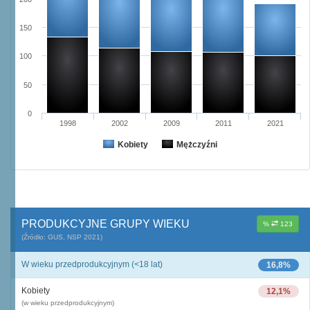
150
100
50
0
1998
2002
2009
2011
2021
Kobiety
Mężczyźni
PRODUKCYJNE GRUPY WIEKU
%
123
(Źródło: GUS, NSP 2021)
W wieku przedprodukcyjnym (<18 lat)
16,8%
Kobiety
12,1%
(w wieku przedprodukcyjnym)