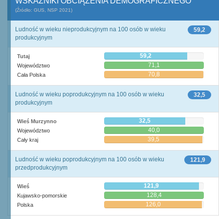
WSKAŹNIKI OBCIĄŻENIA DEMOGRAFICZNEGO
(Źródło: GUS, NSP 2021)
Ludność w wieku nieprodukcyjnym na 100 osób w wieku
59,2
produkcyjnym
59,2
Tutaj
71,1
Województwo
70,8
Cała Polska
Ludność w wieku poprodukcyjnym na 100 osób w wieku
32,5
produkcyjnym
32,5
Wieś Murzynno
40,0
Województwo
39,5
Cały kraj
Ludność w wieku poprodukcyjnym na 100 osób w wieku
121,9
przedprodukcyjnym
121,9
Wieś
128,4
Kujawsko-pomorskie
126,0
Polska