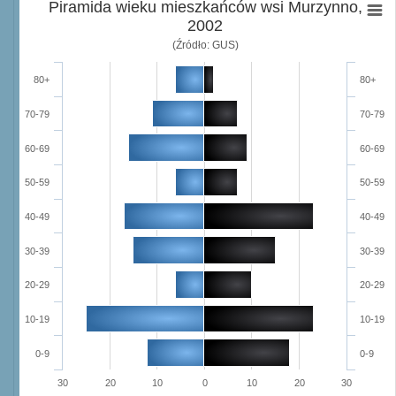
Piramida wieku mieszkańców wsi Murzynno,
2002
(Źródło: GUS)
80+
80+
70-79
70-79
60-69
60-69
50-59
50-59
40-49
40-49
30-39
30-39
20-29
20-29
10-19
10-19
0-9
0-9
30
20
10
0
10
20
30