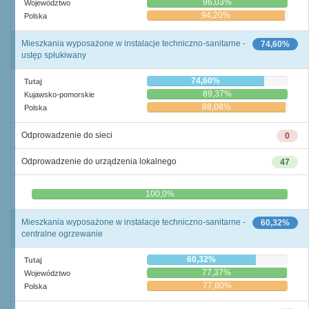
96,03%
Województwo
94,20%
Polska
Mieszkania wyposażone w instalacje techniczno-sanitarne -
74,60%
ustęp spłukiwany
74,60%
Tutaj
89,37%
Kujawsko-pomorskie
88,08%
Polska
Odprowadzenie do sieci
0
Odprowadzenie do urządzenia lokalnego
47
0,0%
100,0%
Mieszkania wyposażone w instalacje techniczno-sanitarne -
60,32%
centralne ogrzewanie
60,32%
Tutaj
77,37%
Województwo
77,80%
Polska