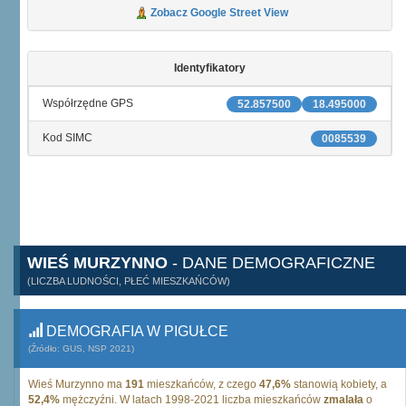
Zobacz Google Street View
Identyfikatory
Współrzędne GPS
52.857500
18.495000
Kod SIMC
0085539
WIEŚ MURZYNNO
- DANE DEMOGRAFICZNE
(LICZBA LUDNOŚCI, PŁEĆ MIESZKAŃCÓW)
DEMOGRAFIA W PIGUŁCE
(Źródło: GUS, NSP 2021)
Wieś Murzynno ma
191
mieszkańców, z czego
47,6%
stanowią kobiety, a
52,4%
mężczyźni. W latach 1998-2021 liczba mieszkańców
zmalała
o