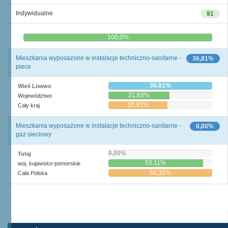
Indywidualne
91
0,0%
100,0%
Mieszkania wyposażone w instalacje techniczno-sanitarne -
36,81%
piece
36,81%
Wieś Lisewo
21,63%
Województwo
20,91%
Cały kraj
Mieszkania wyposażone w instalacje techniczno-sanitarne -
0,00%
gaz sieciowy
0,00%
Tutaj
53,11%
woj. kujawsko-pomorskie
58,32%
Cała Polska