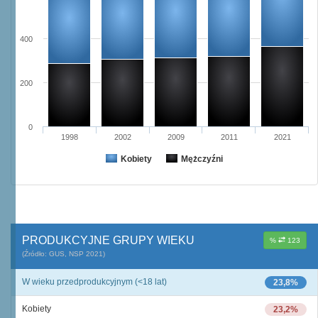
400
200
0
1998
2002
2009
2011
2021
Kobiety
Mężczyźni
PRODUKCYJNE GRUPY WIEKU
%
123
(Źródło: GUS, NSP 2021)
W wieku przedprodukcyjnym (<18 lat)
23,8%
Kobiety
23,2%