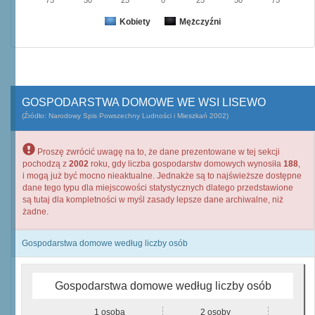
75
50
25
0
25
50
75
Kobiety
Mężczyźni
GOSPODARSTWA DOMOWE WE WSI LISEWO
(Źródło: Narodowy Spis Powszechny Ludności i Mieszkań 2002)
Proszę zwrócić uwagę na to, że dane prezentowane w tej sekcji
pochodzą z
2002
roku, gdy liczba gospodarstw domowych wynosiła
188
,
i mogą już być mocno nieaktualne. Jednakże są to najświeższe dostępne
dane tego typu dla miejscowości statystycznych dlatego przedstawione
są tutaj dla kompletności w myśl zasady lepsze dane archiwalne, niż
żadne.
Gospodarstwa domowe według liczby osób
Gospodarstwa domowe według liczby osób
1 osoba
2 osoby