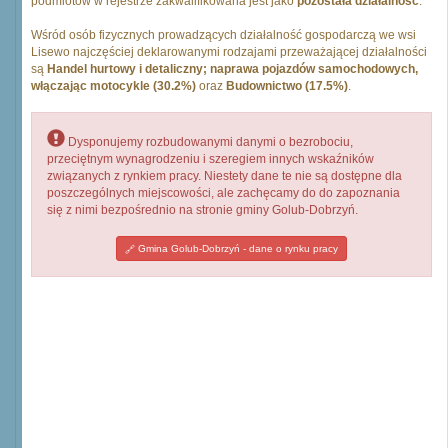
podmiotów w rejestrze zakwalifikowana jest jako
pozostała działalność
.
Wśród osób fizycznych prowadzących działalność gospodarczą we wsi
Lisewo najczęściej deklarowanymi rodzajami przeważającej działalności
są
Handel hurtowy i detaliczny; naprawa pojazdów samochodowych,
włączając motocykle (30.2%)
oraz
Budownictwo (17.5%)
.
Dysponujemy rozbudowanymi danymi o bezrobociu,
przeciętnym wynagrodzeniu i szeregiem innych wskaźników
związanych z rynkiem pracy. Niestety dane te nie są dostępne dla
poszczególnych miejscowości, ale zachęcamy do do zapoznania
się z nimi bezpośrednio na stronie gminy Golub-Dobrzyń.
Gmina Golub-Dobrzyń - dane o rynku pracy