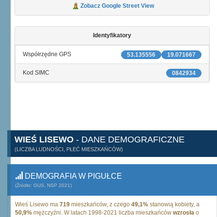
Zobacz Google Street View
Identyfikatory
Współrzędne GPS
53.135556
19.071667
Kod SIMC
0842934
WIEŚ LISEWO
- DANE DEMOGRAFICZNE
(LICZBA LUDNOŚCI, PŁEĆ MIESZKAŃCÓW)
DEMOGRAFIA W PIGUŁCE
(Źródło: GUS, NSP 2021)
Wieś Lisewo ma
719
mieszkańców, z czego
49,1%
stanowią kobiety, a
50,9%
mężczyźni. W latach 1998-2021 liczba mieszkańców
wzrosła
o