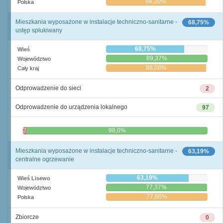
94,20%
Polska
Mieszkania wyposażone w instalacje techniczno-sanitarne -
68,75%
ustęp spłukiwany
68,75%
Wieś
89,37%
Województwo
88,08%
Cały kraj
Odprowadzenie do sieci
2
Odprowadzenie do urządzenia lokalnego
97
2,0%
98,0%
Mieszkania wyposażone w instalacje techniczno-sanitarne -
63,19%
centralne ogrzewanie
63,19%
Wieś Lisewo
77,37%
Województwo
77,80%
Polska
Zbiorcze
0