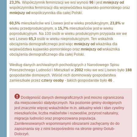
23,3%
. Współczynnik feminizacji we wsi wynosi
96
i jest
mniejszy od
współczynnika feminizacji dla województwa kujawsko-pomorskiego oraz
mniejszy od
współczynnika dla całej Polski.
60,5%
mieszkańców wsi Lisewo jest w wieku produkcyjnym,
23,8%
w
wieku przedprodukcyjnym, a
15,7%
mieszkańców jest w wieku
poprodukcyjnym. Na 100 osób w wieku produkcyjnym przypada we we
wsi Lisewo
65,3
osób w wieku nieprodukcyjnym. Ten wskaźnik
obciążenia demograficznego jest więc
mniejszy od
wkażnika dla
województwa kujawsko-pomorskiego oraz
mniejszy od
wskażnika
obciążenia demograficznego dla całej Polski.
Według danych archiwalnych pochodzących z Narodowego Spisu
Powszechnego Ludności i Mieszkań w
2002
roku we wsi Lisewo było
188
gospodarstw domowych. Wśród nich dominowały gospodarstwa
zamieszkałe przez
cztery osoby
- takich gospodarstw było
46
.
Dostępność danych demograficznych jest mocno ograniczona
dla miejscowości statystycznych. Na poziomie gminy dostępnych
jest znacznie więcej wskaźników m.in. aktualny wiek i stan cywilny
mieszkańców, liczba małżeństw i rozwodów, przyrost naturalny,
migracja ludności oraz prognozowana populacja.
Zainteresowanych wspomnianymi obszarami zachęcamy do do
zapoznania się z nimi bezpośrednio na stronie gminy Golub-
Dobrzyń.