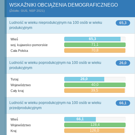
WSKAŹNIKI OBCIĄŻENIA DEMOGRAFICZNEGO
(Źródło: GUS, NSP 2021)
Ludność w wieku nieprodukcyjnym na 100 osób w wieku
65,3
produkcyjnym
65,3
Wieś
71,1
woj. kujawsko-pomorskie
70,8
Cała Polska
Ludność w wieku poprodukcyjnym na 100 osób w wieku
26,0
produkcyjnym
26,0
Tutaj
40,0
Województwo
39,5
Cały kraj
Ludność w wieku poprodukcyjnym na 100 osób w wieku
66,1
przedprodukcyjnym
66,1
Wieś
128,4
Województwo
126,0
Kraj