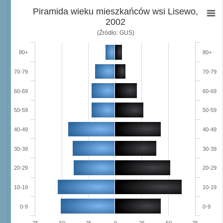
Piramida wieku mieszkańców wsi Lisewo,
2002
(Źródło: GUS)
80+
80+
70-79
70-79
60-69
60-69
50-59
50-59
40-49
40-49
30-39
30-39
20-29
20-29
10-19
10-19
0-9
0-9