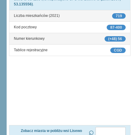
53.135556)
.
Liczba mieszkańców (2021)
719
Kod pocztowy
87-400
Numer kierunkowy
(+48) 56
Tablice rejestracyjne
CGD
Zobacz miasta w pobliżu wsi Lisewo