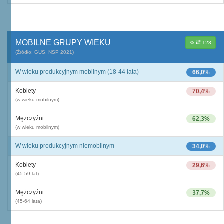
MOBILNE GRUPY WIEKU
%
123
(Źródło: GUS, NSP 2021)
W wieku produkcyjnym mobilnym (18-44 lata)
66,0%
Kobiety
70,4%
(w wieku mobilnym)
Mężczyźni
62,3%
(w wieku mobilnym)
W wieku produkcyjnym niemobilnym
34,0%
Kobiety
29,6%
(45-59 lat)
Mężczyźni
37,7%
(45-64 lata)