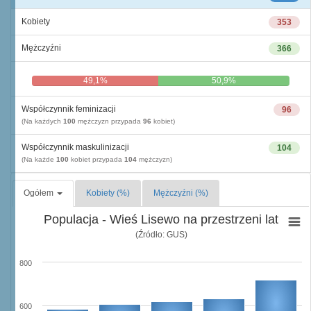
Kobiety
353
Mężczyźni
366
49,1%
50,9%
Współczynnik feminizacji
96
(Na każdych
100
mężczyzn przypada
96
kobiet)
Współczynnik maskulinizacji
104
(Na każde
100
kobiet przypada
104
mężczyzn)
Ogółem
Kobiety (%)
Mężczyźni (%)
Populacja - Wieś Lisewo na przestrzeni lat
(Źródło: GUS)
800
600