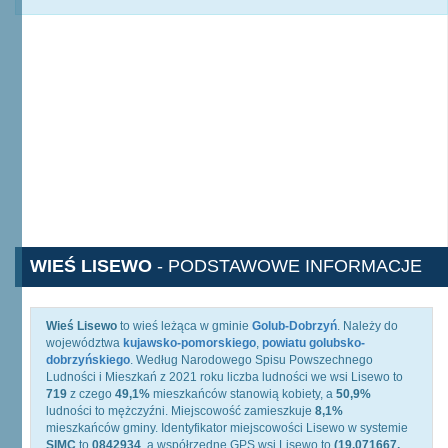
WIEŚ LISEWO
- PODSTAWOWE INFORMACJE
Wieś Lisewo
to wieś leżąca w gminie
Golub-Dobrzyń
. Należy do
województwa
kujawsko-pomorskiego
,
powiatu golubsko-
dobrzyńskiego
. Według Narodowego Spisu Powszechnego
Ludności i Mieszkań z 2021 roku liczba ludności we wsi Lisewo to
719
z czego
49,1%
mieszkańców stanowią kobiety, a
50,9%
ludności to mężczyźni. Miejscowość zamieszkuje
8,1%
mieszkańców gminy. Identyfikator miejscowości Lisewo w systemie
SIMC
to
0842934
, a współrzędne GPS wsi Lisewo to
(19.071667,