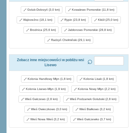
Golub-Dobrzyń (3,0 km)
Kowalewo Pomorskie (11,8 km)
Wąbrzeźno (18,1 km)
Rypin (23,8 km)
Kikół (25,0 km)
Brodnica (25,6 km)
Jabłonowo Pomorskie (28,8 km)
Radzyń Chełmiński (29,1 km)
Zobacz inne miejscowości w pobliżu wsi
Lisewo
Kolonia Handlowy Młyn (1,8 km)
Kolonia Lisak (1,8 km)
Kolonia Lisewo-Młyn (1,9 km)
Kolonia Nowy Młyn (2,2 km)
Wieś Gałczewo (2,8 km)
Wieś Podzamek Golubski (2,8 km)
Wieś Owieczkowo (3,0 km)
Wieś Białkowo (3,2 km)
Wieś Nowa Wieś (3,2 km)
Wieś Gałczewko (3,7 km)