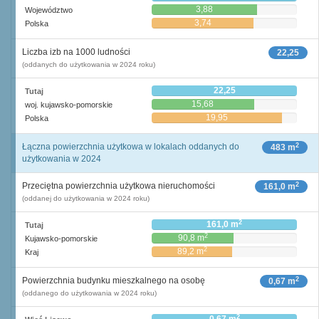
3,88
Województwo
3,74
Polska
Liczba izb na 1000 ludności
22,25
(oddanych do użytkowania w 2024 roku)
22,25
Tutaj
15,68
woj. kujawsko-pomorskie
19,95
Polska
2
Łączna powierzchnia użytkowa w lokalach oddanych do
483 m
użytkowania w 2024
2
Przeciętna powierzchnia użytkowa nieruchomości
161,0 m
(oddanej do użytkowania w 2024 roku)
2
161,0 m
Tutaj
2
90,8 m
Kujawsko-pomorskie
2
89,2 m
Kraj
2
Powierzchnia budynku mieszkalnego na osobę
0,67 m
(oddanego do użytkowania w 2024 roku)
2