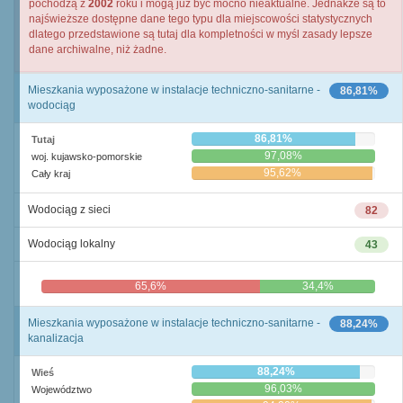
pochodzą z
2002
roku i mogą już być mocno nieaktualne. Jednakże są to
najświeższe dostępne dane tego typu dla miejscowości statystycznych
dlatego przedstawione są tutaj dla kompletności w myśl zasady lepsze
dane archiwalne, niż żadne.
Mieszkania wyposażone w instalacje techniczno-sanitarne -
86,81%
wodociąg
86,81%
Tutaj
97,08%
woj. kujawsko-pomorskie
95,62%
Cały kraj
Wodociąg z sieci
82
Wodociąg lokalny
43
65,6%
34,4%
Mieszkania wyposażone w instalacje techniczno-sanitarne -
88,24%
kanalizacja
88,24%
Wieś
96,03%
Województwo