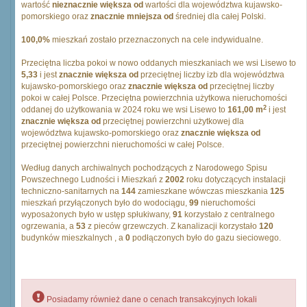
wartość
nieznacznie większa od
wartości dla województwa kujawsko-
pomorskiego oraz
znacznie mniejsza od
średniej dla całej Polski.
100,0%
mieszkań zostało przeznaczonych na cele indywidualne.
Przeciętna liczba pokoi w nowo oddanych mieszkaniach we wsi Lisewo to
5,33
i jest
znacznie większa od
przeciętnej liczby izb dla województwa
kujawsko-pomorskiego oraz
znacznie większa od
przeciętnej liczby
pokoi w całej Polsce. Przeciętna powierzchnia użytkowa nieruchomości
2
oddanej do użytkowania w 2024 roku we wsi Lisewo to
161,00 m
i jest
znacznie większa od
przeciętnej powierzchni użytkowej dla
województwa kujawsko-pomorskiego oraz
znacznie większa od
przeciętnej powierzchni nieruchomości w całej Polsce.
Według danych archiwalnych pochodzących z Narodowego Spisu
Powszechnego Ludności i Mieszkań z
2002
roku dotyczących instalacji
techniczno-sanitarnych na
144
zamieszkane wówczas mieszkania
125
mieszkań przyłączonych było do wodociągu,
99
nieruchomości
wyposażonych było w ustęp spłukiwany,
91
korzystało z centralnego
ogrzewania, a
53
z pieców grzewczych. Z kanalizacji korzystało
120
budynków mieszkalnych , a
0
podłączonych było do gazu sieciowego.
Posiadamy również dane o cenach transakcyjnych lokali