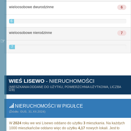
wieloosobowe dwurodzinne
6
6
wieloosobowe nierodzinne
7
7
WIEŚ LISEWO
- NIERUCHOMOŚCI
(MIESZKANIA ODDANE DO UŻYTKU, POWIERZCHNIA UŻYTKOWA, LICZBA
IZB)
NIERUCHOMOŚCI W PIGUŁCE
(Źródło: GUS, 31.XII.2024)
W
2024
roku we wsi Lisewo oddano do użytku
3
mieszkania. Na każdych
1000 mieszkańców oddano więc do użytku
4,17
nowych lokali. Jest to