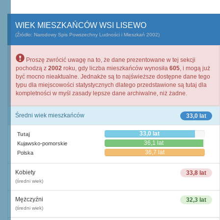
WIEK MIESZKAŃCÓW WSI LISEWO
(Źródło: Narodowy Spis Powszechny Ludności i Mieszkań 2002)
Proszę zwrócić uwagę na to, że dane prezentowane w tej sekcji
pochodzą z
2002
roku, gdy liczba mieszkańców wynosiła
605
, i mogą już
być mocno nieaktualne. Jednakże są to najświeższe dostępne dane tego
typu dla miejscowości statystycznych dlatego przedstawione są tutaj dla
kompletności w myśl zasady lepsze dane archiwalne, niż żadne.
Średni wiek mieszkańców
33,0 lat
33,0 lat
Tutaj
36,1 lat
Kujawsko-pomorskie
36,7 lat
Polska
Kobiety
33,8 lat
(średni wiek)
Mężczyźni
32,3 lat
(średni wiek)