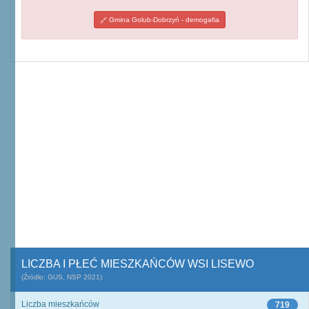
Gmina Golub-Dobrzyń - demogafia
LICZBA I PŁEĆ MIESZKAŃCÓW WSI LISEWO
(Źródło: GUS, NSP 2021)
Liczba mieszkańców
719