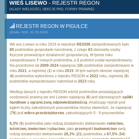
WIEŚ LISEWO
- REJESTR REGON
(KLASY WIELKOŚCI, SEKCJE PKD, FORMY PRAWNE)
REJESTR REGON W PIGUŁCE
(Źródło: GUS, 31.XII.2024)
We wsi Lisewo w roku 2024 w rejestrze
REGON
zarejestrowanych było
80
podmiotów gospodarki narodowej, z czego
63
stanowiły osoby
fizyczne prowadzące działalność gospodarczą. W tymże roku
zarejestrowano
7
nowych podmiotów, a
1
podmiot został wyrejestrowany.
Na przestrzeni lat
2009
-
2024
najwięcej (
10
) podmiotów zarejestrowano w
roku
2021
, a najmniej (
1
) w roku
2015
. W tym samym okresie najwięcej
(
6
) podmiotów wykreślono z rejestru REGON w
2022
roku, najmniej (
0
)
podmiotów wyrejestrowano natomiast w
2023
roku.
Według danych z rejestru REGON wśród podmiotów posiadających
osobowość prawną we wsi Lisewo najwięcej (
6
) jest stanowiących
spółki
handlowe z ograniczoną odpowiedzialnością
. Analizując rejestr pod
kątem liczby zatrudnionych pracowników można stwierdzić, że najwięcej
(
79
) jest
mikro-przedsiębiorstw
, zatrudniających 0 - 9 pracowników.
6,3%
(
5
) podmiotów jako rodzaj działalności deklarowało
rolnictwo,
leśnictwo, łowiectwo i rybactwo
, jako
przemysł i budownictwo
swój
rodzaj działalności deklarowało
26,3%
(
21
) podmiotów, a
67,5%
(
54
)