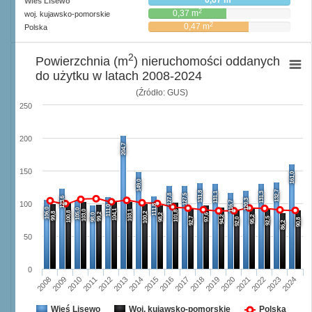
0,67 m
Wieś Lisewo
2
0,37 m
woj. kujawsko-pomorskie
2
0,47 m
Polska
2
Powierzchnia (m
) nieruchomości oddanych
do użytku w latach 2008-2024
(Źródło: GUS)
250
200
204,7
150
161,0
149,0
132,7
131,8
131,1
131,3
127,8
127,5
123,6
120,3
116,7
100
111,8
111,0
106,0
105,0
104,1
103,0
103,1
101,8
100,8
99,8
100,2
99,2
98,0
98,2
97,6
94,2
95,2
92,7
92,5
92,0
90,8
86,2
50
0
2008
2009
2010
2011
2012
2013
2014
2015
2016
2017
2018
2019
2020
2021
2022
2023
2024
Wieś Lisewo
Woj. kujawsko-pomorskie
Polska