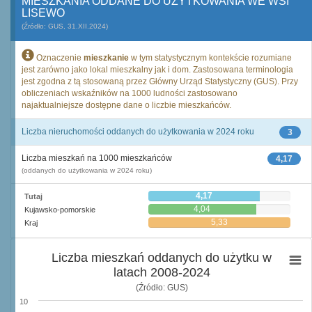
MIESZKANIA ODDANE DO UŻYTKOWANIA WE WSI
LISEWO
(Źródło: GUS, 31.XII.2024)
Oznaczenie
mieszkanie
w tym statystycznym kontekście rozumiane
jest zarówno jako lokal mieszkalny jak i dom. Zastosowana terminologia
jest zgodna z tą stosowaną przez Główny Urząd Statystyczny (GUS). Przy
obliczeniach wskaźników na 1000 ludności zastosowano
najaktualniejsze dostępne dane o liczbie mieszkańców.
Liczba nieruchomości oddanych do użytkowania w 2024 roku
3
Liczba mieszkań na 1000 mieszkańców
4,17
(oddanych do użytkowania w 2024 roku)
4,17
Tutaj
4,04
Kujawsko-pomorskie
5,33
Kraj
Liczba mieszkań oddanych do użytku w
latach 2008-2024
(Źródło: GUS)
10