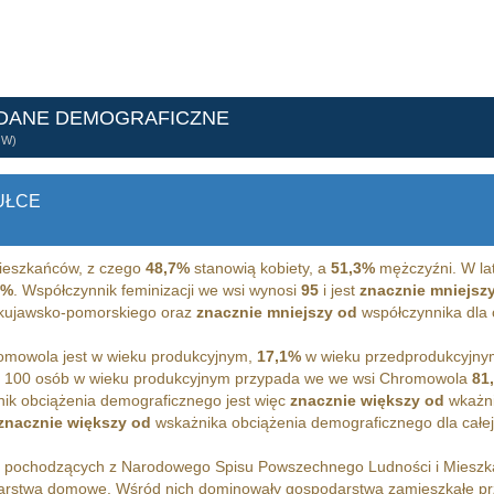
 DANE DEMOGRAFICZNE
ÓW)
UŁCE
eszkańców, z czego
48,7%
stanowią kobiety, a
51,3%
mężczyźni. W la
9%
. Współczynnik feminizacji we wsi wynosi
95
i jest
znacznie mniejsz
a kujawsko-pomorskiego oraz
znacznie mniejszy od
współczynnika dla c
mowola jest w wieku produkcyjnym,
17,1%
w wieku przedprodukcyjny
a 100 osób w wieku produkcyjnym przypada we we wsi Chromowola
81
ik obciążenia demograficznego jest więc
znacznie większy od
wkażni
znacznie większy od
wskażnika obciążenia demograficznego dla całej 
h pochodzących z Narodowego Spisu Powszechnego Ludności i Miesz
rstwa domowe. Wśród nich dominowały gospodarstwa zamieszkałe p