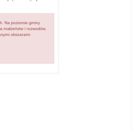
h. Na poziomie gminy
zba małżeństw i rozwodów,
ianymi obszarami