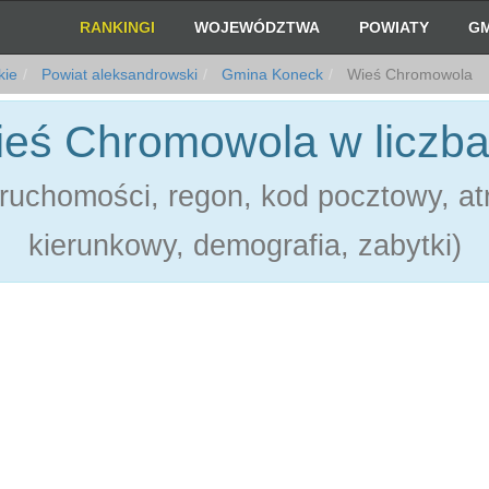
RANKINGI
WOJEWÓDZTWA
POWIATY
GM
kie
Powiat aleksandrowski
Gmina Koneck
Wieś Chromowola
eś Chromowola w liczb
ruchomości, regon, kod pocztowy, atr
kierunkowy, demografia, zabytki)