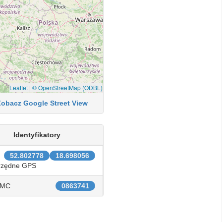
Leaflet
|
© OpenStreetMap (ODBL)
Zobacz Google Street View
Identyfikatory
52.802778
18.698056
rzędne GPS
IMC
0863741