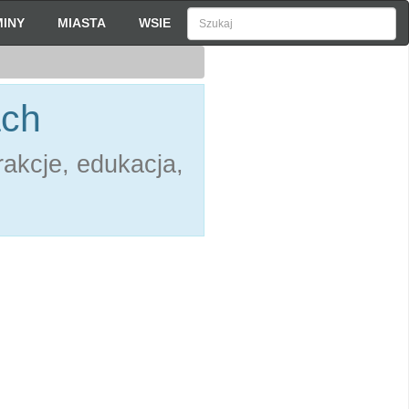
INY
MIASTA
WSIE
ach
akcje, edukacja,