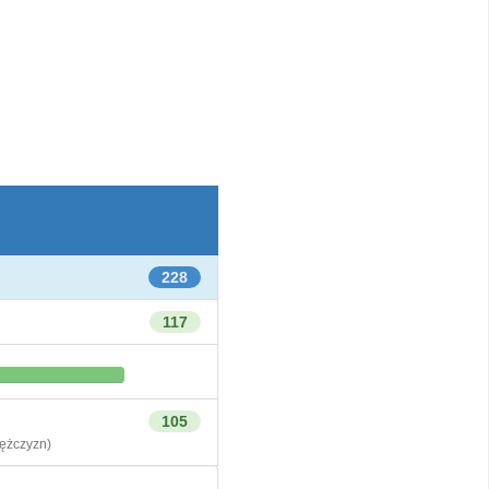
228
117
105
żczyzn)