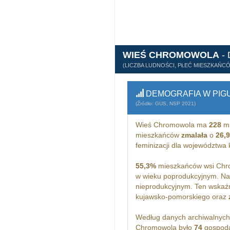
WIEŚ CHROMOWOLA
-
(LICZBA LUDNOŚCI, PŁEĆ MIESZKAŃC
DEMOGRAFIA W PIG
(Źródło: GUS, NSP 2021)
Wieś Chromowola ma
228
mi
mieszkańców
zmalała
o
26,
feminizacji dla województw
55,3%
mieszkańców wsi Chro
w wieku poprodukcyjnym. N
nieprodukcyjnym. Ten wskaźn
kujawsko-pomorskiego oraz
Według danych archiwalnyc
Chromowola było
74
gospoda