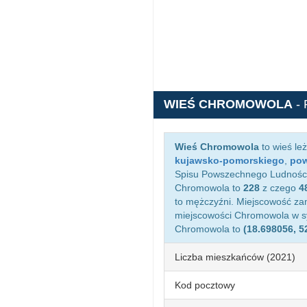
WIEŚ CHROMOWOLA
-
Wieś Chromowola
to wieś le
kujawsko-pomorskiego
,
pow
Spisu Powszechnego Ludności 
Chromowola to
228
z czego
4
to mężczyźni. Miejscowość z
miejscowości Chromowola w 
Chromowola to
(18.698056, 5
Liczba mieszkańców (2021)
Kod pocztowy