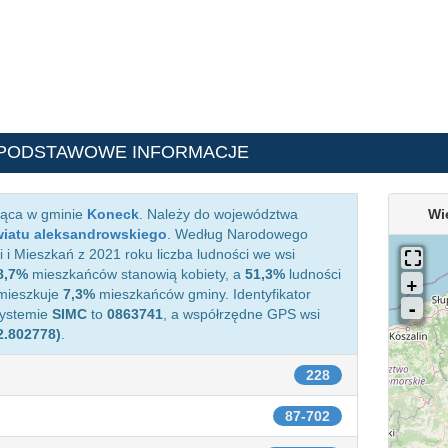
 PODSTAWOWE INFORMACJE
żąca w gminie
Koneck
. Należy do województwa
Wi
iatu aleksandrowskiego
. Według Narodowego
i Mieszkań z 2021 roku liczba ludności we wsi
8,7%
mieszkańców stanowią kobiety, a
51,3%
ludności
amieszkuje
7,3%
mieszkańców gminy. Identyfikator
systemie
SIMC
to
0863741
, a współrzędne GPS wsi
2.802778)
.
228
87-702