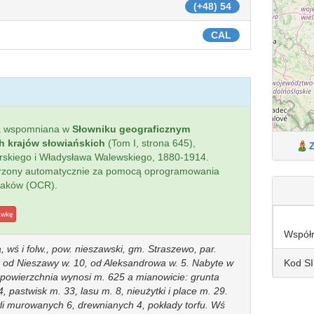
(+48) 54
CAL
a wspomniana w
Słowniku geograficznym
ch krajów słowiańskich
(Tom I, strona 645),
ierskiego i Władysława Walewskiego, 1880-1914.
worzony automatycznie za pomocą oprogramowania
naków (OCR).
awkę
Współ
ś i folw., pow. nieszawski, gm. Straszewo, par.
Kod S
 od Nieszawy w. 10, od Aleksandrowa w. 5. Nabyte w
a powierzchnia wynosi m. 625 a mianowicie: grunta
, pastwisk m. 33, lasu m. 8, nieużytki i place m. 29.
i murowanych 6, drewnianych 4, pokłady torfu. Wś