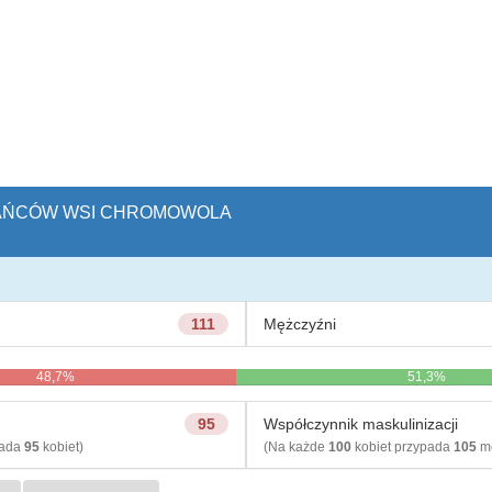
ZKAŃCÓW WSI CHROMOWOLA
111
Mężczyźni
48,7%
51,3%
95
Współczynnik maskulinizacji
pada
95
kobiet)
(Na każde
100
kobiet przypada
105
mę