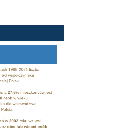
tach 1998-2021 liczba
y od
współczynnika
ałej Polski.
m, a
27,6%
mieszkańców jest
,0
osób w wieku
ka dla województwa
Polski.
kań w
2002
roku we wsi
rzez
pięc lub więcej osób
-