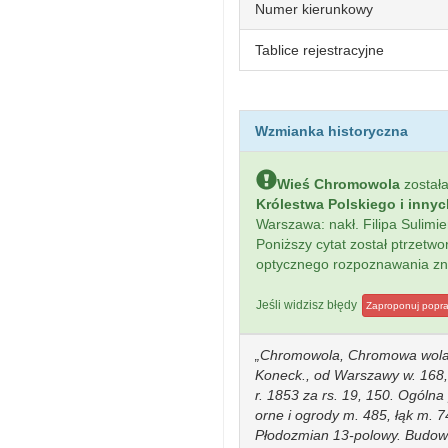
Numer kierunkowy
Tablice rejestracyjne
Wzmianka historyczna
Wieś Chromowola
został
Królestwa Polskiego i inny
Warszawa: nakł. Filipa Sulim
Poniższy cytat został ptrzet
optycznego rozpoznawania z
Jeśli widzisz błędy
Zaproponuj popr
Chromowola, Chromowa wola, w
Koneck., od Warszawy w. 168,
r. 1853 za rs. 19, 150. Ogóln
orne i ogrody m. 485, łąk m. 74
Płodozmian 13-polowy. Budowl