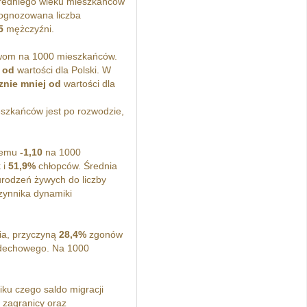
redniego wieku mieszkańców
rognozowana liczba
5
mężczyźni.
om na 1000 mieszkańców.
 od
wartości dla Polski. W
znie mniej od
wartości dla
szkańców jest po rozwodzie,
lnemu
-1,10
na 1000
 i
51,9%
chłopców. Średnia
urodzeń żywych do liczby
ynnika dynamiki
ia, przyczyną
28,4%
zgonów
dechowego. Na 1000
u czego saldo migracji
 zagranicy oraz