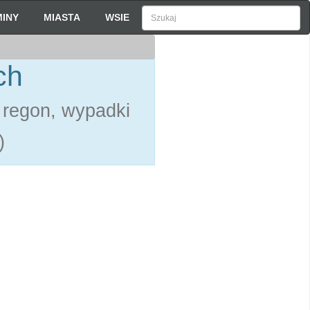
INY
MIASTA
WSIE
ch
 regon, wypadki
)