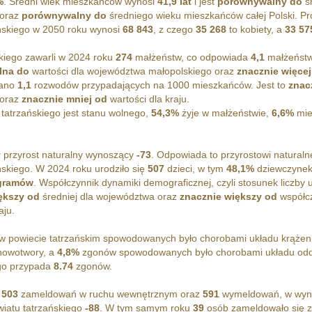
%
. Średni wiek mieszkańców wynosi
41,9 lat
i jest
porównywalny do
ś
 oraz
porównywalny do
średniego wieku mieszkańców całej Polski. P
ńskiego w 2050 roku wynosi
68 843
, z czego
35 268
to kobiety, a
33 57
kiego zawarli w 2024 roku
274
małżeństw, co odpowiada
4,1
małżeństw
lna do
wartości dla województwa małopolskiego oraz
znacznie więcej
wano
1,1
rozwodów przypadających na 1000 mieszkańców. Jest to
znac
 oraz
znacznie mniej od
wartości dla kraju.
atrzańskiego jest stanu wolnego,
54,3%
żyje w małżeństwie,
6,6%
mie
y
przyrost naturalny wynoszący
-73
. Odpowiada to przyrostowi natura
skiego. W 2024 roku urodziło się
507
dzieci, w tym
48,1%
dziewczynek
 gramów
. Współczynnik dynamiki demograficznej, czyli stosunek liczby 
ększy od
średniej dla województwa oraz
znacznie większy od
współcz
aju.
 powiecie tatrzańskim spowodowanych było chorobami układu krążen
 nowotwory, a
4,8%
zgonów spowodowanych było chorobami układu od
ego przypada
8.74
zgonów.
o
503
zameldowań w ruchu wewnętrznym oraz
591
wymeldowań, w wynik
iatu tatrzańskiego
-88
. W tym samym roku
39
osób zameldowało się z