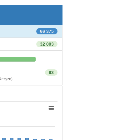
66 375
32 003
93
czyzn)