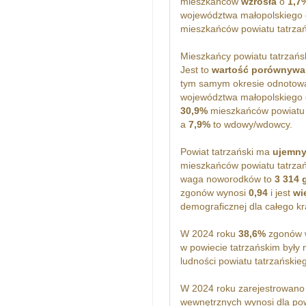
mieszkańców
wzrosła
o
1,7
województwa małopolskiego
mieszkańców powiatu tatrza
Mieszkańcy powiatu tatrzańs
Jest to
wartość porównywa
tym samym okresie odnoto
województwa małopolskiego
30,9%
mieszkańców powiatu t
a
7,9%
to wdowy/wdowcy.
Powiat tatrzański ma
ujemn
mieszkańców powiatu tatrzań
waga noworodków to
3 314
zgonów wynosi
0,94
i jest
wi
demograficznej dla całego kr
W 2024 roku
38,6%
zgonów w
w powiecie tatrzańskim były
ludności powiatu tatrzański
W 2024 roku zarejestrowan
wewnętrznych wynosi dla pow