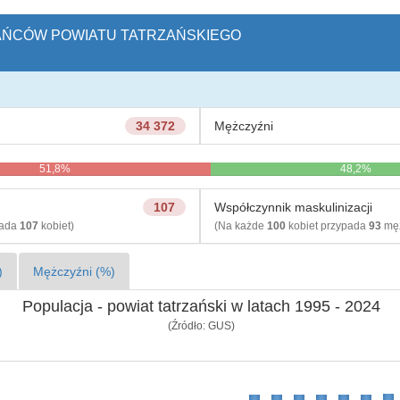
KAŃCÓW POWIATU TATRZAŃSKIEGO
34 372
Mężczyźni
51,8%
48,2%
107
Współczynnik maskulinizacji
pada
107
kobiet)
(Na każde
100
kobiet przypada
93
męż
)
Mężczyźni (%)
Populacja - powiat tatrzański w latach 1995 - 2024
(Źródło: GUS)