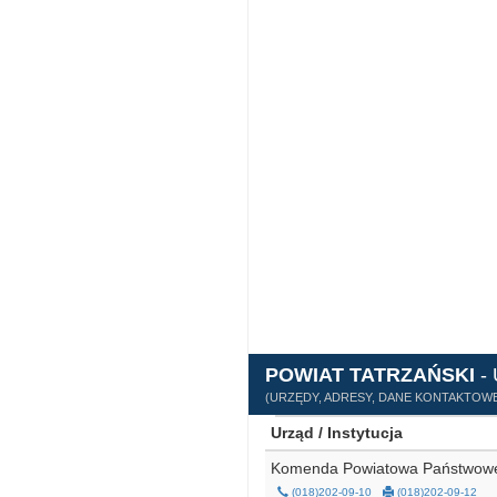
POWIAT TATRZAŃSKI
-
(URZĘDY, ADRESY, DANE KONTAKTOWE
Urząd / Instytucja
Komenda Powiatowa Państwowe
(018)202-09-10
(018)202-09-12