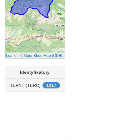
Leaflet
|
© OpenStreetMap (ODBL)
Identyfikatory
TERYT (TERC)
1217