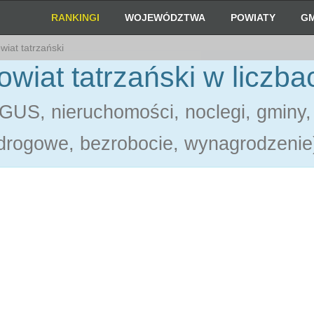
RANKINGI
WOJEWÓDZTWA
POWIATY
GM
iat tatrzański
owiat tatrzański w liczba
 GUS, nieruchomości, noclegi, gminy,
drogowe, bezrobocie, wynagrodzenie