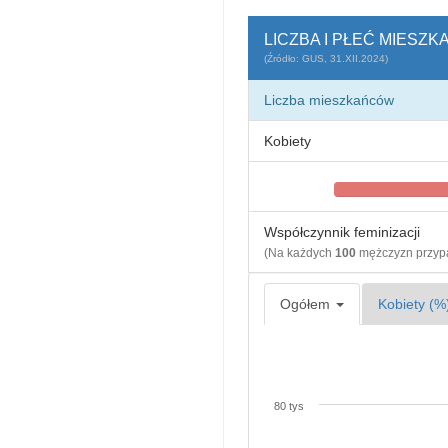
LICZBA I PŁEĆ MIESZ
(Źródło: GUS, 31.XII.2024)
Liczba mieszkańców
Kobiety
Współczynnik feminizacji
(Na każdych
100
mężczyzn przy
Ogółem
Kobiety (%
80 tys