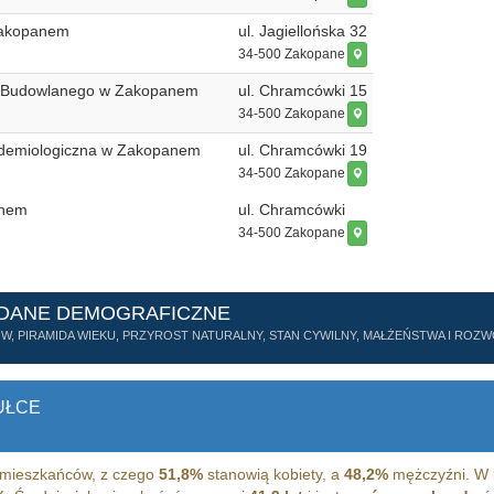
Zakopanem
ul. Jagiellońska 32
34-500 Zakopane
u Budowlanego w Zakopanem
ul. Chramcówki 15
34-500 Zakopane
idemiologiczna w Zakopanem
ul. Chramcówki 19
34-500 Zakopane
anem
ul. Chramcówki
34-500 Zakopane
 DANE DEMOGRAFICZNE
ÓW, PIRAMIDA WIEKU, PRZYROST NATURALNY, STAN CYWILNY, MAŁŻEŃSTWA I RO
UŁCE
mieszkańców, z czego
51,8%
stanowią kobiety, a
48,2%
mężczyźni. W l