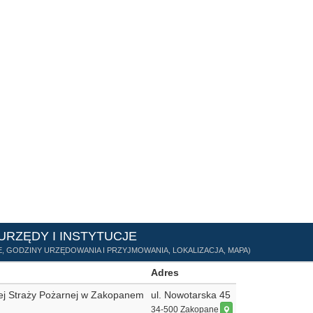
 URZĘDY I INSTYTUCJE
, GODZINY URZĘDOWANIA I PRZYJMOWANIA, LOKALIZACJA, MAPA)
Adres
j Straży Pożarnej w Zakopanem
ul. Nowotarska 45
34-500 Zakopane