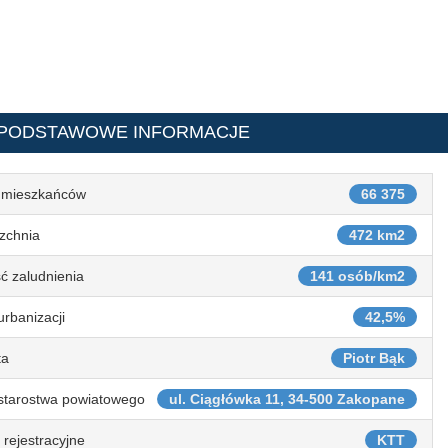
 PODSTAWOWE INFORMACJE
 mieszkańców
66 375
zchnia
472 km2
ć zaludnienia
141 osób/km2
urbanizacji
42,5%
ta
Piotr Bąk
starostwa powiatowego
ul. Ciągłówka 11, 34-500 Zakopane
 rejestracyjne
KTT