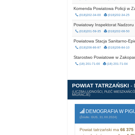
Komenda Powiatowa Policji w 
(018)202-34-00
(018)202-34-25
Powiatowy Inspektorat Nadzor
(018)201-59-35
(018)202-08-50
Powiatowa Stacja Sanitarno-Ep
(018)206-86-97
(018)206-84-10
Starostwo Powiatowe w Zakop
(18) 201-71-00
(18) 201-71-04
POWIAT TATRZAŃSKI
-
(LICZBA LUDNOŚCI, PŁEĆ MIESZKAŃC
MIGRACJE)
DEMOGRAFIA W PIG
(Źródło: GUS, 31.XII.2024)
Powiat tatrzański ma
66 375