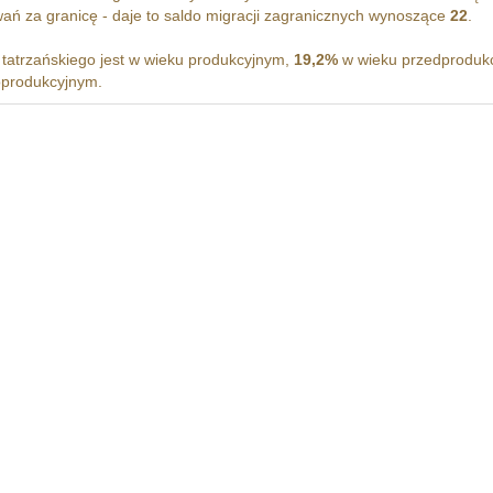
ń za granicę - daje to saldo migracji zagranicznych wynoszące
22
.
atrzańskiego jest w wieku produkcyjnym,
19,2%
w wieku przedproduk
oprodukcyjnym.