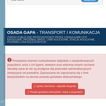
0842503
OSADA GAPA
- TRANSPORT I KOMUNIKACJA
(DROGI PUBLICZNE PRZECHODZĄCE PRZEZ OSADA GAPA I ICH
KATEGORIE, PRZEBIEG DRÓG, LINIE KOLEJOWE, STACJE KOLEJOWE,
PRZEBIEG LINII KOLEJOWYCH)
Posiadamy również rozbudowane statystyki o zarejestrowanych
pojazdach, wraz z ich typem, wiekiem oraz wieloma innymi cechami.
Niestety dane te nie są dostępne dla jednostek administracyjnych
mniejszych od powiatów. Zapraszamy do zapoznania się z nimi
bezpośrednio na stronie powiatu golubsko-dobrzyńskiego.
gmina Ciechocin - wypadki drogowe
Powiat golubsko-dobrzyński - dane o pojazdach