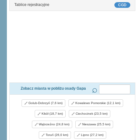
Tablice rejestracyjne
CGD
Zobacz miasta w pobliżu osady Gapa
Golub-Dobrzyń (7,6 km)
Kowalewo Pomorskie (12,1 km)
Kikół (18,7 km)
Ciechocinek (23,5 km)
Wąbrzeźno (24,8 km)
Nieszawa (25,5 km)
Toruń (26,0 km)
Lipno (27,2 km)