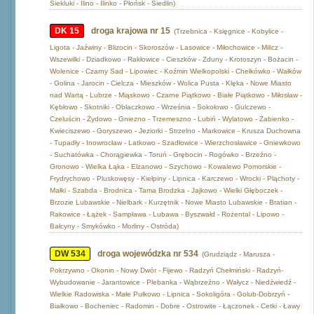
Siekluki - Ilino - Ilinko - Płońsk - Siedlin)
DK 15
droga krajowa nr 15
(Trzebnica - Księgnice - Kobylice -
Ligota - Jaźwiny - Blizocin - Skoroszów - Lasowice - Miłochowice - Milicz -
Wszewilki - Dziadkowo - Rakłowice - Cieszków - Zduny - Krotoszyn - Bożacin -
Wolenice - Czarny Sad - Lipowiec - Koźmin Wielkopolski - Chełkówko - Wałków
- Golina - Jarocin - Cielcza - Mieszków - Wolica Pusta - Klęka - Nowe Miasto
nad Wartą - Lubrze - Miąskowo - Czarne Piątkowo - Białe Piątkowo - Miłosław -
Kębłowo - Skotniki - Obłaczkowo - Września - Sokołowo - Gulczewo -
Czeluścin - Żydowo - Gniezno - Trzemeszno - Lubiń - Wylatowo - Żabienko -
Kwieciszewo - Goryszewo - Jeziorki - Strzelno - Markowice - Krusza Duchowna
- Tupadły - Inowrocław - Latkowo - Szadłowice - Wierzchosławice - Gniewkowo
- Suchatówka - Chorągiewka - Toruń - Grębocin - Rogówko - Brzeźno -
Gronowo - Wielka Łąka - Elzanowo - Szychowo - Kowalewo Pomorskie -
Frydrychowo - Pluskowęsy - Kiełpiny - Lipnica - Karczewo - Wrocki - Pląchoty -
Małki - Szabda - Brodnica - Tama Brodzka - Jajkowo - Wielki Głęboczek -
Brzozie Lubawskie - Nielbark - Kurzętnik - Nowe Miasto Lubawskie - Bratian -
Rakowice - Łążek - Sampława - Lubawa - Byszwałd - Rożental - Lipowo -
Bałcyny - Smykówko - Morliny - Ostróda)
DW 534
droga wojewódzka nr 534
(Grudziądz - Marusza -
Pokrzywno - Okonin - Nowy Dwór - Fijewo - Radzyń Chełmiński - Radzyń-
Wybudowanie - Jarantowice - Plebanka - Wąbrzeźno - Wałycz - Niedźwiedź -
Wielkie Radowiska - Małe Pułkowo - Lipnica - Sokoligóra - Golub-Dobrzyń -
Białkowo - Bocheniec - Radomin - Dobre - Ostrowite - Łączonek - Cetki - Ławy