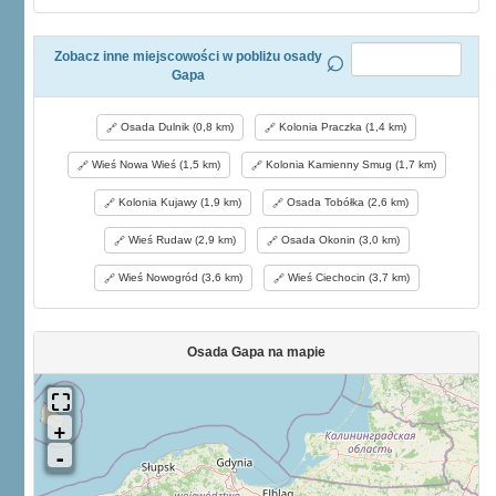
Zobacz inne miejscowości w pobliżu osady
Gapa
Osada Dulnik (0,8 km)
Kolonia Praczka (1,4 km)
Wieś Nowa Wieś (1,5 km)
Kolonia Kamienny Smug (1,7 km)
Kolonia Kujawy (1,9 km)
Osada Tobółka (2,6 km)
Wieś Rudaw (2,9 km)
Osada Okonin (3,0 km)
Wieś Nowogród (3,6 km)
Wieś Ciechocin (3,7 km)
Osada Gapa na mapie