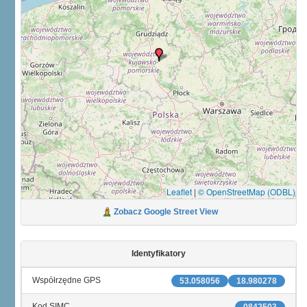
Leaflet
|
© OpenStreetMap (ODBL)
Zobacz Google Street View
Identyfikatory
Współrzędne GPS
53.058056
18.980278
Kod SIMC