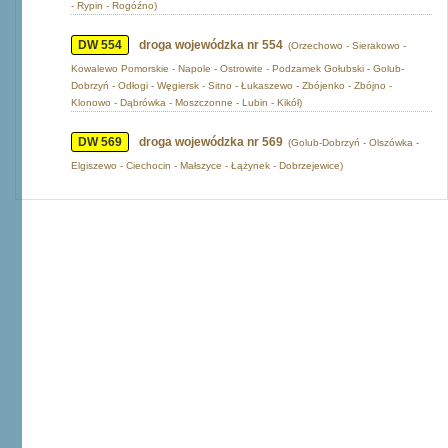
- Rypin - Rogóźno)
DW 554
droga wojewódzka nr 554
(Orzechowo - Sierakowo -
Kowalewo Pomorskie - Napole - Ostrowite - Podzamek Gołubski - Golub-
Dobrzyń - Odłogi - Węgiersk - Sitno - Łukaszewo - Zbójenko - Zbójno -
Klonowo - Dąbrówka - Moszczonne - Lubin - Kikół)
DW 569
droga wojewódzka nr 569
(Golub-Dobrzyń - Olszówka -
Elgiszewo - Ciechocin - Małszyce - Łążynek - Dobrzejewice)