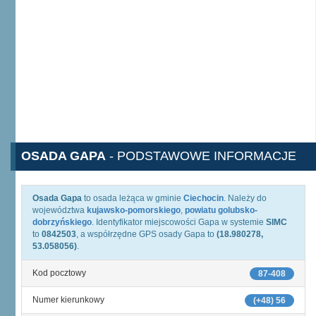
OSADA GAPA
- PODSTAWOWE INFORMACJE
Osada Gapa
to osada leżąca w gminie
Ciechocin
. Należy do
województwa
kujawsko-pomorskiego
,
powiatu golubsko-
dobrzyńskiego
. Identyfikator miejscowości Gapa w systemie
SIMC
to
0842503
, a współrzędne GPS osady Gapa to
(18.980278,
53.058056)
.
Kod pocztowy
87-408
Numer kierunkowy
(+48) 56