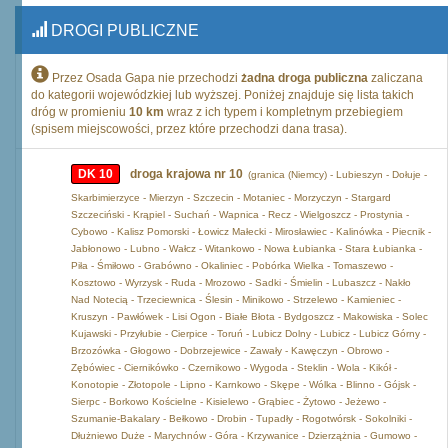
DROGI PUBLICZNE
Przez Osada Gapa nie przechodzi
żadna droga publiczna
zaliczana
do kategorii wojewódzkiej lub wyższej. Poniżej znajduje się lista takich
dróg w promieniu
10 km
wraz z ich typem i kompletnym przebiegiem
(spisem miejscowości, przez które przechodzi dana trasa).
DK 10
droga krajowa nr 10
(granica (Niemcy) - Lubieszyn - Dołuje -
Skarbimierzyce - Mierzyn - Szczecin - Motaniec - Morzyczyn - Stargard
Szczeciński - Krąpiel - Suchań - Wapnica - Recz - Wielgoszcz - Prostynia -
Cybowo - Kalisz Pomorski - Łowicz Małecki - Mirosławiec - Kalinówka - Piecnik -
Jabłonowo - Lubno - Wałcz - Witankowo - Nowa Łubianka - Stara Łubianka -
Piła - Śmiłowo - Grabówno - Okaliniec - Pobórka Wielka - Tomaszewo -
Kosztowo - Wyrzysk - Ruda - Mrozowo - Sadki - Śmielin - Lubaszcz - Nakło
Nad Notecią - Trzeciewnica - Ślesin - Minikowo - Strzelewo - Kamieniec -
Kruszyn - Pawłówek - Lisi Ogon - Białe Błota - Bydgoszcz - Makowiska - Solec
Kujawski - Przyłubie - Cierpice - Toruń - Lubicz Dolny - Lubicz - Lubicz Górny -
Brzozówka - Głogowo - Dobrzejewice - Zawały - Kawęczyn - Obrowo -
Zębówiec - Ciernikówko - Czernikowo - Wygoda - Steklin - Wola - Kikół -
Konotopie - Złotopole - Lipno - Karnkowo - Skępe - Wólka - Blinno - Gójsk -
Sierpc - Borkowo Kościelne - Kisielewo - Grąbiec - Żytowo - Jeżewo -
Szumanie-Bakalary - Bełkowo - Drobin - Tupadły - Rogotwórsk - Sokolniki -
Dłużniewo Duże - Marychnów - Góra - Krzywanice - Dzierzążnia - Gumowo -