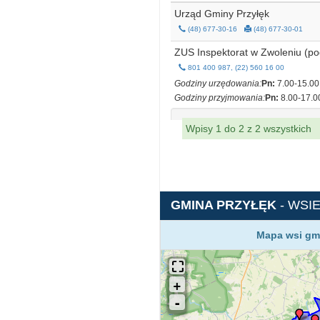
Urząd Gminy Przyłęk
(48) 677-30-16
(48) 677-30-01
ZUS Inspektorat w Zwoleniu (p
801 400 987, (22) 560 16 00
Godziny urzędowania:
Pn:
7.00-15.00
Godziny przyjmowania:
Pn:
8.00-17.0
Wpisy 1 do 2 z 2 wszystkich
GMINA PRZYŁĘK
- WSI
Mapa wsi gmi