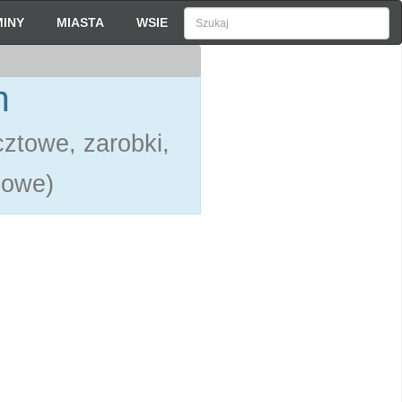
INY
MIASTA
WSIE
h
ztowe, zarobki,
gowe)