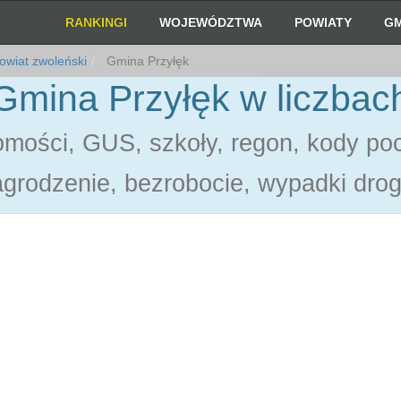
RANKINGI
WOJEWÓDZTWA
POWIATY
GM
wiat zwoleński
Gmina Przyłęk
Gmina Przyłęk w liczbac
omości, GUS, szkoły, regon, kody poc
grodzenie, bezrobocie, wypadki dro