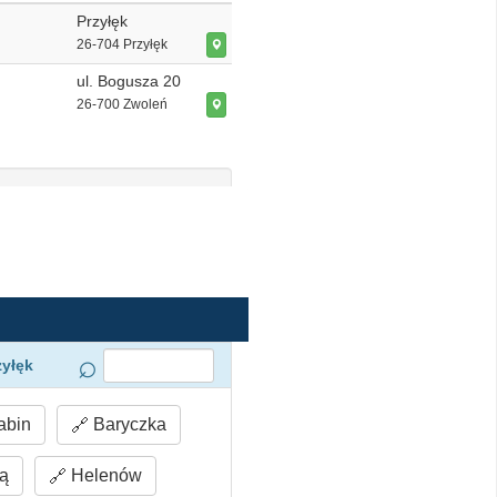
Przyłęk
26-704 Przyłęk
ul. Bogusza 20
26-700 Zwoleń
zyłęk
abin
Baryczka
ą
Helenów