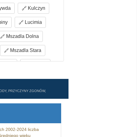
ywda
Kulczyn
piny
Lucimia
Mszadla Dolna
Mszadla Stara
jąków
Przyłęk
ki
Stefanów
ZWODY, PRZYCZYNY ZGONÓW,
Wysocin
Wólka Łagowska
Zamość Stary
ch 2002-2024 liczba
uszów
Łagów
redniego wieku