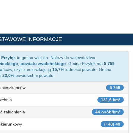
STAWOWE INFORMACJE
 Przyłęk
to gmina wiejska. Należy do województwa
ieckiego
,
powiatu zwoleńskiego
. Gmina Przyłęk ma
5 759
ańców, czyli zamieszkuje ją
15,7%
ludności powiatu. Gmina
wi
23,0%
powierzchni powiatu.
 mieszkańców
5 759
zchnia
131,6 km²
ć zaludnienia
44 osób/km²
 kierunkowy
(+48) 48