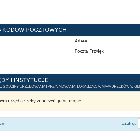
TA KODÓW POCZTOWYCH
Adres
Poczta Przyłęk
ĘDY I INSTYTUCJE
, GODZINY URZĘDOWANIA I PRZYJMOWANIA, LOKALIZACJA, MAPA URZĘDÓW W GMI
ym urzędzie żeby zobaczyć go na mapie.
ów
Szukaj: