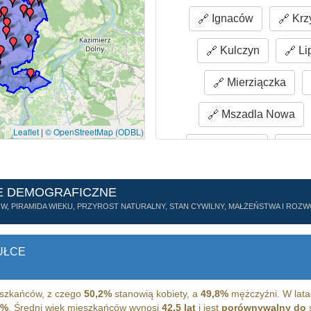
Ignaców
Krz
Kulczyn
Li
Mierziączka
Mszadla Nowa
Leaflet
|
© OpenStreetMap (ODBL)
Okrężnica
Pa
Ruda
Rud
E DEMOGRAFICZNE
ÓW, PIRAMIDA WIEKU, PRZYROST NATURALNY, STAN CYWILNY, MAŁŻEŃSTWA I RO
Szlachecki Las
Wólka Zamojska
UŁCE
Zamość Nowy
szkańców, z czego
50,2%
stanowią kobiety, a
49,8%
mężczyźni. W lata
Załazy
Łag
1%
. Średni wiek mieszkańców wynosi
42,5 lat
i jest
porównywalny do
ś