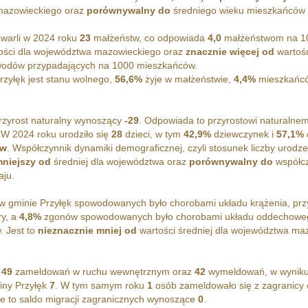
mazowieckiego oraz
porównywalny do
średniego wieku mieszkańców c
Ławeczko Nowe
warli w 2024 roku
23
małżeństw, co odpowiada
4,0
małżeństwom na 10
ości dla województwa mazowieckiego oraz
znacznie więcej od
wartośc
odów przypadających na 1000 mieszkańców.
zyłęk jest stanu wolnego,
56,6%
żyje w małżeństwie,
4,4%
mieszkańców
zyrost naturalny wynoszący
-29
. Odpowiada to przyrostowi naturalne
W 2024 roku urodziło się
28
dzieci, w tym
42,9%
dziewczynek i
57,1%
ów
. Współczynnik dynamiki demograficznej, czyli stosunek liczby urodz
mniejszy od
średniej dla województwa oraz
porównywalny do
współcz
aju.
 gminie Przyłęk spowodowanych było chorobami układu krążenia, pr
ry, a
4,8%
zgonów spowodowanych było chorobami układu oddechoweg
 Jest to
nieznacznie mniej od
wartości średniej dla województwa ma
o
49
zameldowań w ruchu wewnętrznym oraz
42
wymeldowań, w wyniku 
iny Przyłęk
7
. W tym samym roku
1
osób zameldowało się z zagranicy
e to saldo migracji zagranicznych wynoszące
0
.